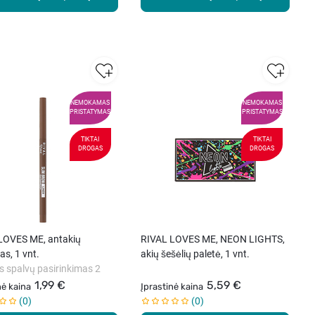
NEMOKAMAS
NEMOKAMAS
PRISTATYMAS
PRISTATYMAS
TIKTAI
TIKTAI
DROGAS
DROGAS
LOVES ME, antakių
RIVAL LOVES ME, NEON LIGHTS,
as, 1 vnt.
akių šešėlių paletė, 1 vnt.
s spalvų pasirinkimas 2
1,99 €
5,59 €
nė kaina
Įprastinė kaina
0
0