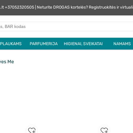
s.lt +37052320505 | Neturite DROGAS kortelės? Registruokitės ir virtu
PLAUKAMS
PARFUMERIJA
HIGIENAI, SVEIKATAI
NAMAMS
ves Me