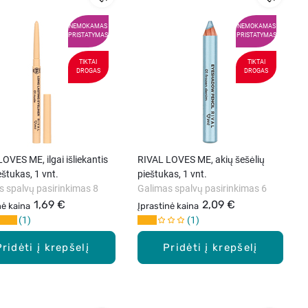
NEMOKAMAS
NEMOKAMAS
PRISTATYMAS
PRISTATYMAS
TIKTAI
TIKTAI
DROGAS
DROGAS
OVES ME, ilgai išliekantis
RIVAL LOVES ME, akių šešėlių
eštukas, 1 vnt.
pieštukas, 1 vnt.
s spalvų pasirinkimas 8
Galimas spalvų pasirinkimas 6
1,69 €
2,09 €
nė kaina
Įprastinė kaina
1
1
Pridėti į krepšelį
Pridėti į krepšelį