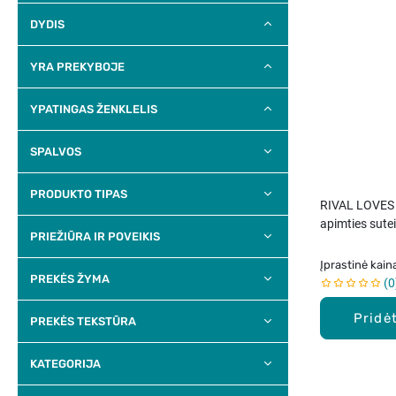
DYDIS
YRA PREKYBOJE
YPATINGAS ŽENKLELIS
SPALVOS
PRODUKTO TIPAS
RIVAL LOVES 
apimties sutei
PRIEŽIŪRA IR POVEIKIS
tušas, 02 BLACK WATERPROOF, 8
ml.
Įprastinė kain
PREKĖS ŽYMA
0
Pridėt
PREKĖS TEKSTŪRA
KATEGORIJA