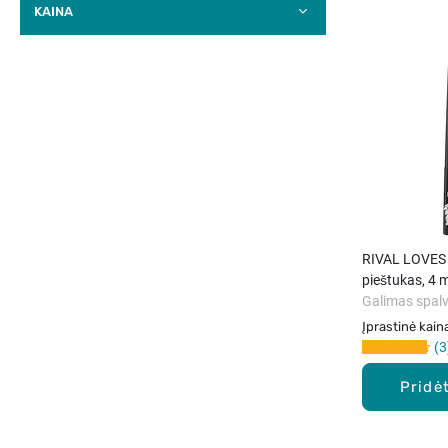
KAINA
RIVAL LOVES 
pieštukas, 4 m
Galimas spalv
Įprastinė kain
3
Pridėt