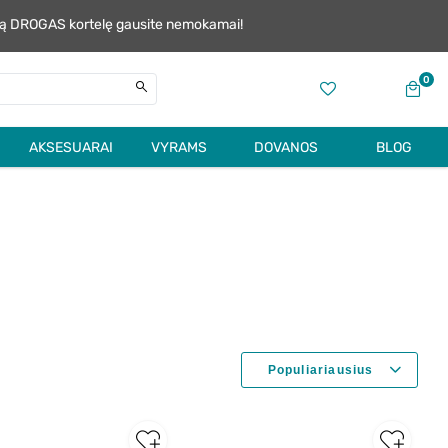
alią DROGAS kortelę gausite nemokamai!
0
AKSESUARAI
VYRAMS
DOVANOS
BLOG