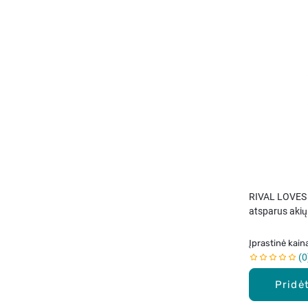
RIVAL LOVES 
atsparus akių
vnt.
Įprastinė kain
0
Pridėt