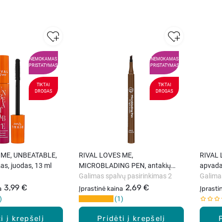
NEMOKAMAS
NEMOKAMAS
PRISTATYMAS
PRISTATYMAS
TIKTAI
TIKTAI
DROGAS
DROGAS
 ME, UNBEATABLE,
RIVAL LOVES ME,
RIVAL 
as, juodas, 13 ml
MICROBLADING PEN, antakių
apvada
pieštukas, 1 vnt.
Galimas spalvų pasirinkimas 2
Galima
3,99 €
2,69 €
a
Įprastinė kaina
Įprasti
1
i į krepšelį
Pridėti į krepšelį