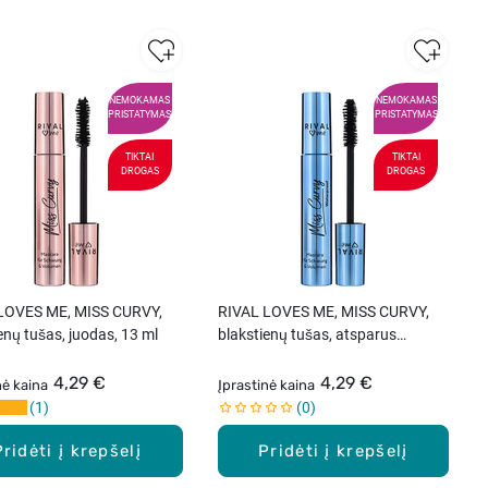
NEMOKAMAS
NEMOKAMAS
PRISTATYMAS
PRISTATYMAS
TIKTAI
TIKTAI
DROGAS
DROGAS
LOVES ME, MISS CURVY,
RIVAL LOVES ME, MISS CURVY,
enų tušas, juodas, 13 ml
blakstienų tušas, atsparus
vandeniui, juodas, 13 ml
4,29 €
4,29 €
nė kaina
Įprastinė kaina
1
0
Pridėti į krepšelį
Pridėti į krepšelį