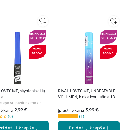
NEMOKAMAS
NEMOKAMAS
PRISTATYMAS
PRISTATYMAS
TIKTAI
TIKTAI
DROGAS
DROGAS
LOVES ME, skystasis akių
RIVAL LOVES ME, UNBEATABLE
s.
VOLUMEN, blakstienų tušas, 13
s spalvų pasirinkimas 3
ml.
2,99 €
3,99 €
nė kaina
Įprastinė kaina
0
1
Pridėti į krepšelį
Pridėti į krepšelį