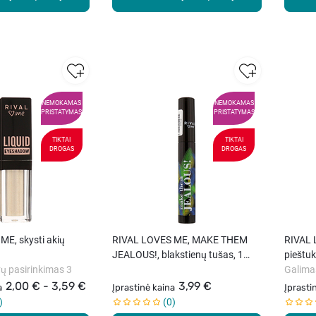
NEMOKAMAS
NEMOKAMAS
PRISTATYMAS
PRISTATYMAS
TIKTAI
TIKTAI
DROGAS
DROGAS
E, skysti akių
RIVAL LOVES ME, MAKE THEM
RIVAL 
JEALOUS!, blakstienų tušas, 1
pieštuk
ų pasirinkimas 3
vnt.
Galima
2,00 € - 3,59 €
3,99 €
a
Įprastinė kaina
Įprasti
0