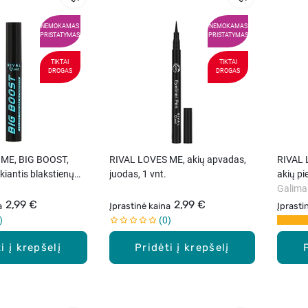
NEMOKAMAS
NEMOKAMAS
PRISTATYMAS
PRISTATYMAS
TIKTAI
TIKTAI
DROGAS
DROGAS
ME, BIG BOOST,
RIVAL LOVES ME, akių apvadas,
RIVAL L
kiantis blakstienų
juodas, 1 vnt.
akių pi
Galima
2,99 €
2,99 €
a
Įprastinė kaina
Įprasti
0
i į krepšelį
Pridėti į krepšelį