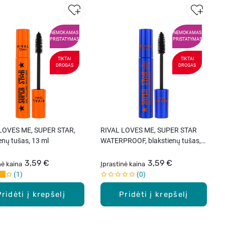
NEMOKAMAS
NEMOKAMAS
PRISTATYMAS
PRISTATYMAS
TIKTAI
TIKTAI
DROGAS
DROGAS
LOVES ME, SUPER STAR,
RIVAL LOVES ME, SUPER STAR
enų tušas, 13 ml
WATERPROOF, blakstienų tušas,
13 ml
3,59 €
3,59 €
nė kaina
Įprastinė kaina
1
0
Pridėti į krepšelį
Pridėti į krepšelį