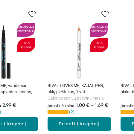
NEMOKAMAS
NEMOKAMAS
PRISTATYMAS
PRISTATYMAS
TIKTAI
TIKTAI
DROGAS
DROGAS
ME, vandeniui
RIVAL LOVES ME, KAJAL PEN,
RIVAL 
 apvadas, juodas, 1
akių pieštukas, 1 vnt.
blaksti
Galimas spalvų pasirinkimas 6
2,99 €
1,00 € - 1,69 €
a
Įprastinė kaina
Įprasti
2
i į krepšelį
Pridėti į krepšelį