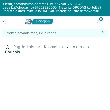
Klientų aptarnavimo centras I-IV 9-17 val. V 9-15:45,
pagalba@drogas.lt +37052320505 | Neturite DROGAS kortelės?
Registruokitės ir virtualią DROGAS kortelę gausite nemokamai!
0
Pagrindinis
Kosmetika
Akims
Bourjois