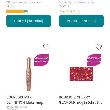
30 dienų mažiausia kaina: 
30 dienų mažiausia kaina: 
11,51 €
15,99 €
8
0
Pridėti į krepšelį
Pridėti į krepšelį
NEMOKAMAS
NEMOKAMAS
PRISTATYMAS
PRISTATYMAS
BOURJOIS, MAX
BOURJOIS, CHERRY
DEFINITION, blakstienų
GLAMOUR, akių šešėliai, 8.5
Įprastinė kaina
tušas, BLACK, 12 ml.
g.
15,99 €