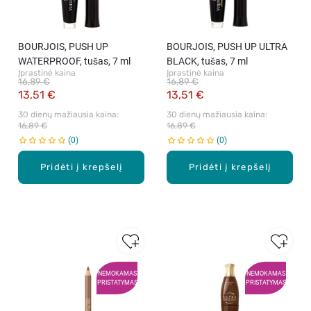
BOURJOIS, PUSH UP
BOURJOIS, PUSH UP ULTRA
WATERPROOF, tušas, 7 ml
BLACK, tušas, 7 ml
Įprastinė kaina
Įprastinė kaina
16,89 €
16,89 €
13,51 €
13,51 €
30 dienų mažiausia kaina: 
30 dienų mažiausia kaina: 
16,89 €
16,89 €
0
0
Pridėti į krepšelį
Pridėti į krepšelį
NEMOKAMAS
NEMOKAMAS
PRISTATYMAS
PRISTATYMAS