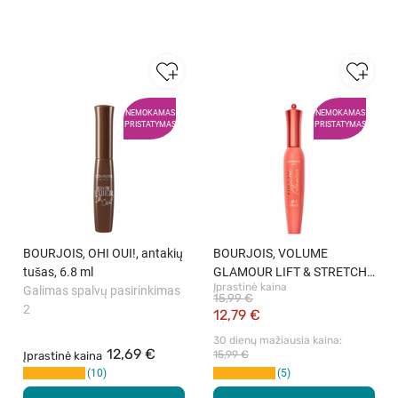
NEMOKAMAS
NEMOKAMAS
PRISTATYMAS
PRISTATYMAS
BOURJOIS, OHI OUI!, antakių
BOURJOIS, VOLUME
tušas, 6.8 ml
GLAMOUR LIFT & STRETCH,
Įprastinė kaina
Galimas spalvų pasirinkimas
blakstienų tušas, 12 ml
15,99 €
2
12,79 €
30 dienų mažiausia kaina: 
12,69 €
15,99 €
Įprastinė kaina
10
5