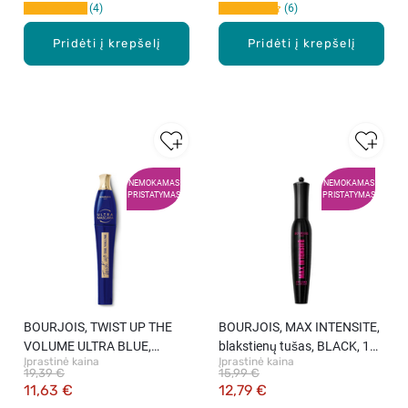
4
6
Pridėti į krepšelį
Pridėti į krepšelį
NEMOKAMAS
NEMOKAMAS
PRISTATYMAS
PRISTATYMAS
BOURJOIS, TWIST UP THE
BOURJOIS, MAX INTENSITE,
VOLUME ULTRA BLUE,
blakstienų tušas, BLACK, 12
Įprastinė kaina
Įprastinė kaina
mėlynas blakstienų tušas, 8
ml.
19,39 €
15,99 €
ml.
11,63 €
12,79 €