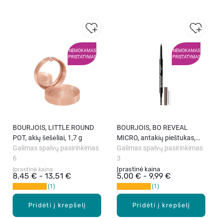
NEMOKAMAS
NEMOKAMAS
PRISTATYMAS
PRISTATYMAS
BOURJOIS, LITTLE ROUND
BOURJOIS, BO REVEAL
POT, akių šešėliai, 1,7 g
MICRO, antakių pieštukas,
Galimas spalvų pasirinkimas
0.35 g
Galimas spalvų pasirinkimas
6
3
Įprastinė kaina
Įprastinė kaina
8,45 € - 13,51 €
5,00 € - 9,99 €
1
1
Pridėti į krepšelį
Pridėti į krepšelį