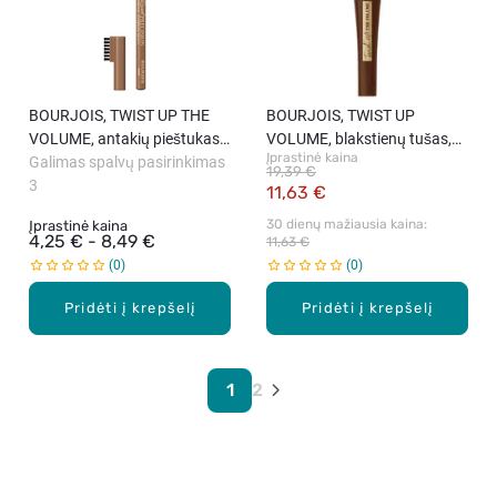
BOURJOIS, TWIST UP THE
BOURJOIS, TWIST UP
VOLUME, antakių pieštukas,
VOLUME, blakstienų tušas,
Įprastinė kaina
1.4 g
Galimas spalvų pasirinkimas
BROWN, 8 ml.
19,39 €
3
11,63 €
30 dienų mažiausia kaina: 
Įprastinė kaina
4,25 € - 8,49 €
11,63 €
0
0
Pridėti į krepšelį
Pridėti į krepšelį
1
2