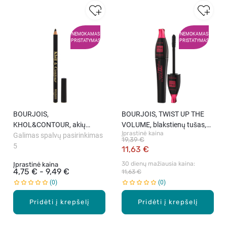
NEMOKAMAS
NEMOKAMAS
PRISTATYMAS
PRISTATYMAS
BOURJOIS,
BOURJOIS, TWIST UP THE
KHOL&CONTOUR, akių
VOLUME, blakstienų tušas,
Įprastinė kaina
pieštukas, 1,2 g
Galimas spalvų pasirinkimas
juodas, 8 ml
19,39 €
5
11,63 €
30 dienų mažiausia kaina: 
Įprastinė kaina
4,75 € - 9,49 €
11,63 €
0
0
Pridėti į krepšelį
Pridėti į krepšelį