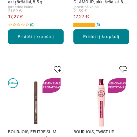
akių šešėliai, 8.5 g.
GLAMOUR, akių šešėliai, 8.5
Įprastinė kaina
Įprastinė kaina
g.
21,59 €
21,59 €
17,27 €
17,27 €
0
5
Pridėti į krepšelį
Pridėti į krepšelį
NEMOKAMAS
NEMOKAMAS
PRISTATYMAS
PRISTATYMAS
BOURJOIS, FEUTRE SLIM
BOURJOIS, TWIST UP