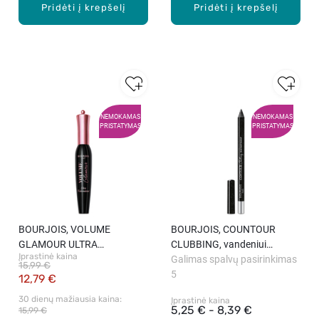
Pridėti į krepšelį
Pridėti į krepšelį
NEMOKAMAS
NEMOKAMAS
PRISTATYMAS
PRISTATYMAS
BOURJOIS, VOLUME
BOURJOIS, COUNTOUR
GLAMOUR ULTRA
CLUBBING, vandeniui
Įprastinė kaina
VOLUMATEUR, blakstienų
atsparus akių pieštukas, 1.2
Galimas spalvų pasirinkimas
15,99 €
tušas, 12 ml
ml.
5
12,79 €
30 dienų mažiausia kaina: 
Įprastinė kaina
5,25 € - 8,39 €
15,99 €