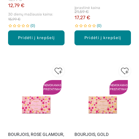
12,79 €
Įprastinė kaina
21,59 €
30 dienų mažiausia kaina: 
17,27 €
15,99 €
0
0
Pridėti į krepšelį
Pridėti į krepšelį
NEMOKAMAS
NEMOKAMAS
PRISTATYMAS
PRISTATYMAS
BOURJOIS, ROSE GLAMOUR,
BOURJOIS, GOLD