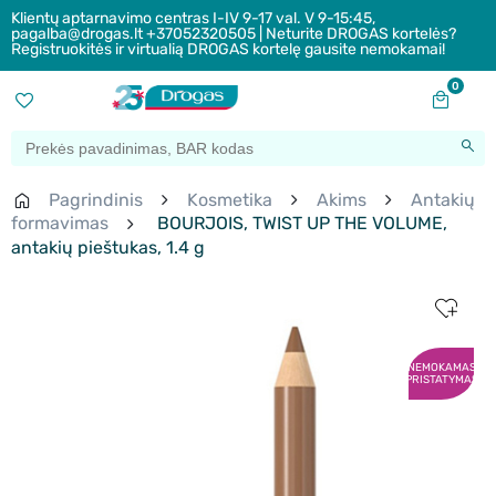
Klientų aptarnavimo centras I-IV 9-17 val. V 9-15:45,
pagalba@drogas.lt +37052320505 | Neturite DROGAS kortelės?
Registruokitės ir virtualią DROGAS kortelę gausite nemokamai!
0
Pagrindinis
Kosmetika
Akims
Antakių
formavimas
BOURJOIS, TWIST UP THE VOLUME,
antakių pieštukas, 1.4 g
NEMOKAMAS
PRISTATYMAS