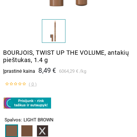
BOURJOIS, TWIST UP THE VOLUME, antakių
pieštukas, 1.4 g
8,49 €
Įprastinė kaina
6064,29 €
kg
( 0 )
Spalvos
LIGHT BROWN