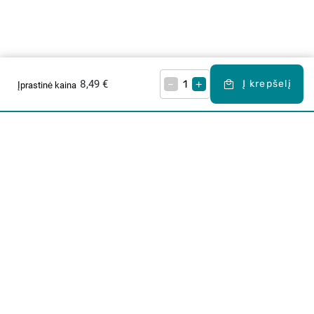
8,49 €
–
+
Į krepšelį
Įprastinė kaina
Apie mus
E. parduotuvė