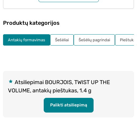
Produktų kategorijos
Antakių formavimas
Šešėliai
Šešėlių pagrindai
Pieštukai
Atsiliepimai BOURJOIS, TWIST UP THE
VOLUME, antakių pieštukas, 1.4 g
Palikti atsiliepimą