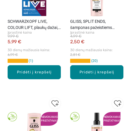
SCHWARZKOPF LIVE,
GLISS, SPLIT ENDS,
COLOUR LIFT, plaukų dažai,
šampūnas pažeistiems
Įprastinė kaina
Įprastinė kaina
L76 Ultra Violet, rink.
plaukams, 250 ml
9,99 €
4,99 €
5,99 €
2,50 €
30 dienų mažiausia kaina: 
30 dienų mažiausia kaina: 
6,99 €
2,81 €
1
20
Pridėti į krepšelį
Pridėti į krepšelį
NEMOKAMAS
NEMOKAMAS
PRISTATYMAS
PRISTATYMAS