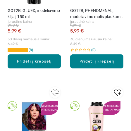
GOT2B, GLUED, modeliavimo
GOT2B, PHENOMENAL,
klijai, 150 ml
modeliavimo molis plaukams,
Įprastinė kaina
Įprastinė kaina
100 ml
9,99 €
9,99 €
5,99 €
5,99 €
30 dienų mažiausia kaina: 
30 dienų mažiausia kaina: 
6,49 €
6,49 €
8
0
Pridėti į krepšelį
Pridėti į krepšelį
NEMOKAMAS
NEMOKAMAS
PRISTATYMAS
PRISTATYMAS