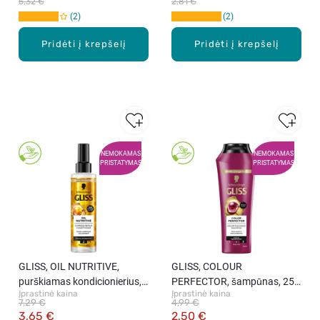
5,32 €
2,81 €
2
2
Pridėti į krepšelį
Pridėti į krepšelį
NEMOKAMAS
NEMOKAMAS
PRISTATYMAS
PRISTATYMAS
GLISS, OIL NUTRITIVE,
GLISS, COLOUR
purškiamas kondicionierius,
PERFECTOR, šampūnas, 250
Įprastinė kaina
Įprastinė kaina
200 ml
ml
7,29 €
4,99 €
3,65 €
2,50 €