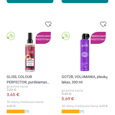
NEMOKAMAS
NEMOKAMAS
PRISTATYMAS
PRISTATYMAS
GLISS, COLOUR
GOT2B, VOLUMANIA, plaukų
PERFECTOR, purškiamas
lakas, 300 ml
Įprastinė kaina
kondicionierius, 200 ml
7,29 €
Įprastinė kaina
9,49 €
3,65 €
5,69 €
30 dienų mažiausia kaina: 
4,37 €
30 dienų mažiausia kaina: 
6,17 €
1
1