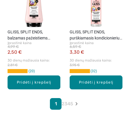
GLISS, SPLIT ENDS,
GLISS, SPLIT ENDS,
balzamas pažeistiems
purškiamasis kondicionierius,
Įprastinė kaina
Įprastinė kaina
plaukams, 200 ml
200 ml
4,99 €
6,59 €
2,50 €
3,30 €
30 dienų mažiausia kaina: 
30 dienų mažiausia kaina: 
2,81 €
3,95 €
20
32
Pridėti į krepšelį
Pridėti į krepšelį
1
2
3
4
5