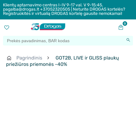
Klientų aptarnavimo centras I-IV 9-17 val. V 9-15:45,
pagalba@drogas.lt +37052320505 | Neturite DROGAS kortelės?
Registruokitės ir virtualią DROGAS kortelę gausite nemokamai!
0
Pagrindinis
GOT2B, LIVE ir GLISS plaukų
priežiūros priemonės -40%