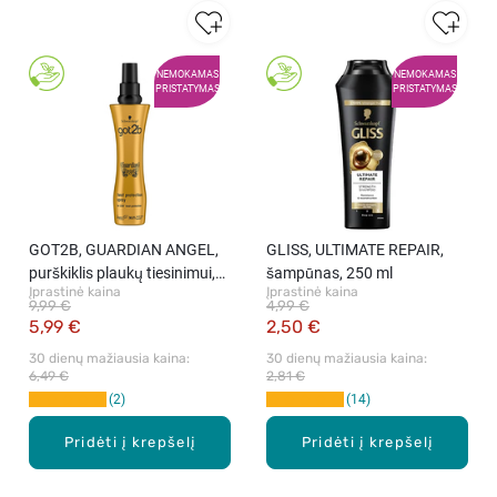
NEMOKAMAS
NEMOKAMAS
PRISTATYMAS
PRISTATYMAS
GOT2B, GUARDIAN ANGEL,
GLISS, ULTIMATE REPAIR,
purškiklis plaukų tiesinimui,
šampūnas, 250 ml
Įprastinė kaina
Įprastinė kaina
200 ml
9,99 €
4,99 €
5,99 €
2,50 €
30 dienų mažiausia kaina: 
30 dienų mažiausia kaina: 
6,49 €
2,81 €
2
14
Pridėti į krepšelį
Pridėti į krepšelį