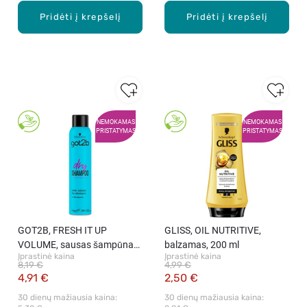
Pridėti į krepšelį
Pridėti į krepšelį
NEMOKAMAS
NEMOKAMAS
PRISTATYMAS
PRISTATYMAS
GOT2B, FRESH IT UP
GLISS, OIL NUTRITIVE,
VOLUME, sausas šampūnas,
balzamas, 200 ml
Įprastinė kaina
Įprastinė kaina
200 ml
8,19 €
4,99 €
4,91 €
2,50 €
30 dienų mažiausia kaina: 
30 dienų mažiausia kaina: 