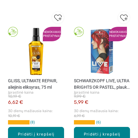
NEMOKAMAS
NEMOKAMAS
PRISTATYMAS
PRISTATYMAS
GLISS, ULTIMATE REPAIR,
SCHWARZKOPF LIVE, ULTRA
aliejinis eliksyras, 75 ml
BRIGHTS OR PASTEL, plaukų
Įprastinė kaina
Įprastinė kaina
dažai, 092 Pillar Box Red,
10,19 €
9,99 €
rink.
6,62 €
5,99 €
30 dienų mažiausia kaina: 
30 dienų mažiausia kaina: 
10,19 €
6,99 €
8
6
Pridėti į krepšelį
Pridėti į krepšelį