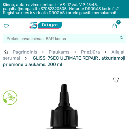
Klientų aptarnavimo centras I-IV 9-17 val. V 9-15:45,
pagalba@drogas.lt +37052320505 | Neturite DROGAS kortelės?
Registruokitės ir virtualią DROGAS kortelę gausite nemokamai!
0
Pagrindinis
Plaukams
Priežiūra
Aliejai,
serumai
GLISS, 7SEC ULTIMATE REPAIR , atkuriamoji
priemonė plaukams, 200 ml