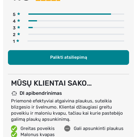
5
4
3
2
1
Palikti atsiliepimą
MŪSŲ KLIENTAI SAKO…
DI apibendrinimas
Priemonė efektyviai atgaivina plaukus, suteikia
blizgesio ir švelnumo. Klientai džiaugiasi greitu
poveikiu ir maloniu kvapu, tačiau kai kurie pastebėjo
galimą plaukų apsunkinimą.
Greitas poveikis
Gali apsunkinti plaukus
Malonus kvapas