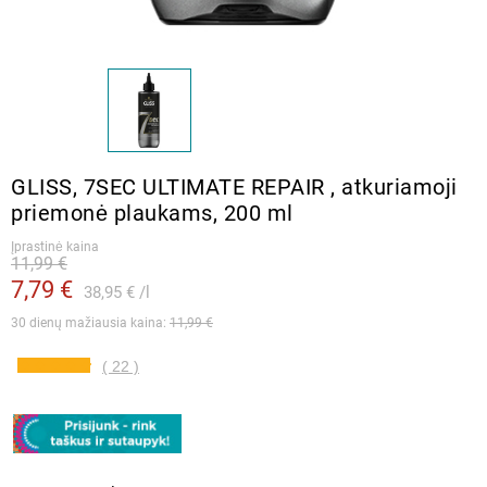
GLISS, 7SEC ULTIMATE REPAIR , atkuriamoji
priemonė plaukams, 200 ml
Įprastinė kaina
11,99 €
7,79 €
38,95 €
l
30 dienų mažiausia kaina: 
11,99 €
( 22 )