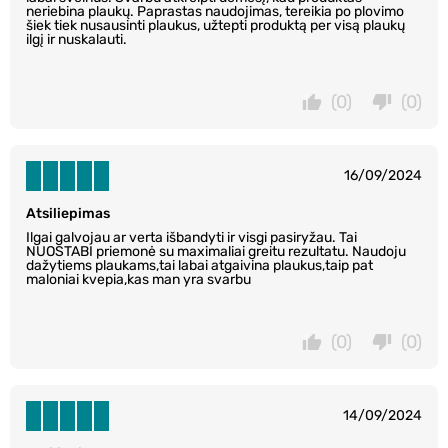
neriebina plaukų. Paprastas naudojimas, tereikia po plovimo
šiek tiek nusausinti plaukus, užtepti produktą per visą plaukų
ilgį ir nuskalauti.
(0)
(0)
16/09/2024
Atsiliepimas
Ilgai galvojau ar verta išbandyti ir visgi pasiryžau. Tai
NUOSTABI priemonė su maximaliai greitu rezultatu. Naudoju
dažytiems plaukams,tai labai atgaivina plaukus,taip pat
maloniai kvepia,kas man yra svarbu
(0)
(0)
14/09/2024