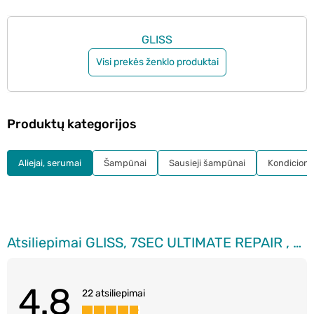
GLISS
Visi prekės ženklo produktai
Produktų kategorijos
Aliejai, serumai
Šampūnai
Sausieji šampūnai
Kondicionie
Atsiliepimai GLISS, 7SEC ULTIMATE REPAIR , atkuriamoji priemonė plaukams, 200 ml
4.8
22 atsiliepimai