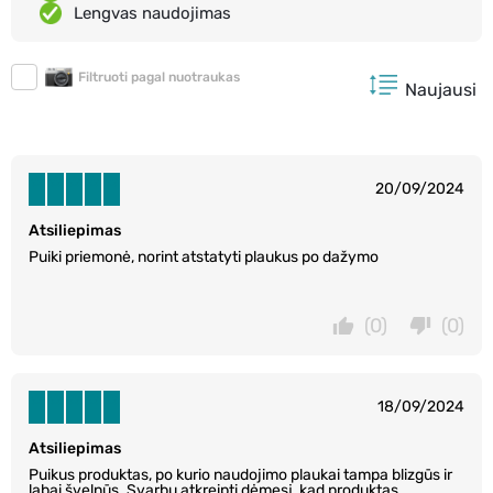
Lengvas naudojimas
Filtruoti pagal nuotraukas
Naujausi
20/09/2024
Atsiliepimas
Puiki priemonė, norint atstatyti plaukus po dažymo
(0)
(0)
18/09/2024
Atsiliepimas
Puikus produktas, po kurio naudojimo plaukai tampa blizgūs ir
labai švelnūs. Svarbu atkreipti dėmesį, kad produktas