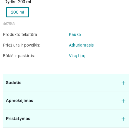
Dydis
200 ml
200 ml
467563
Produkto tekstūra
Kaukė
Priežiūra ir poveikis
Atkuriamasis
Būklė ir paskirtis
Visų tipų
Sudėtis
Apmokėjimas
Pristatymas