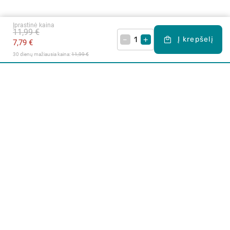
Įprastinė kaina
11,99 €
–
+
Į krepšelį
7,79 €
30 dienų mažiausia kaina: 
11,99 €
Apie mus
E. parduotuvė
Lojalumo programa