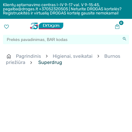
Klientų aptarnavimo centras I-IV 9-17 val. V 9-15:45,
pagalba@drogas.lt +37052320505 | Neturite DROGAS kortelės?
Registruokitės ir virtualią DROGAS kortelę gausite nemokamai!
0
Pagrindinis
Higienai, sveikatai
Burnos
priežiūra
Superdrug