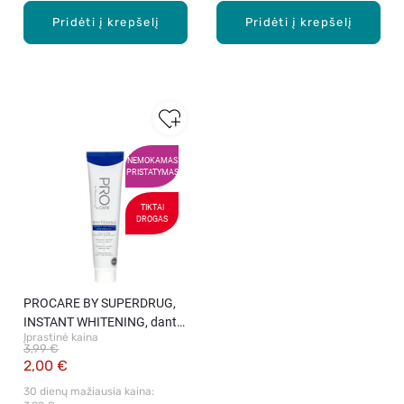
Pridėti į krepšelį
Pridėti į krepšelį
NEMOKAMAS
PRISTATYMAS
TIKTAI
DROGAS
PROCARE BY SUPERDRUG,
INSTANT WHITENING, dantų
Įprastinė kaina
pasta, 75 ml.
3,99 €
2,00 €
30 dienų mažiausia kaina: 