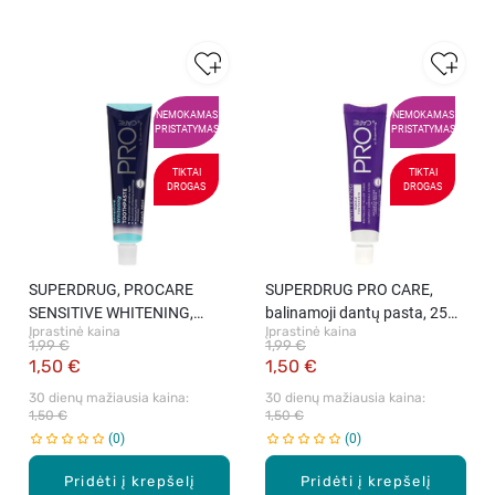
NEMOKAMAS
NEMOKAMAS
PRISTATYMAS
PRISTATYMAS
TIKTAI
TIKTAI
DROGAS
DROGAS
SUPERDRUG, PROCARE
SUPERDRUG PRO CARE,
SENSITIVE WHITENING,
balinamoji dantų pasta, 25
Įprastinė kaina
Įprastinė kaina
balinamoji pasta jautriems
ml.
1,99 €
1,99 €
dantims, 1 vnt.
1,50 €
1,50 €
30 dienų mažiausia kaina: 
30 dienų mažiausia kaina: 
1,50 €
1,50 €
0
0
Pridėti į krepšelį
Pridėti į krepšelį