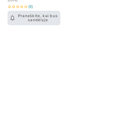
3,99 €
0
Praneškite, kai bus
sandėlyje
Apie mus
E. parduotuvė
Lojalumo programa