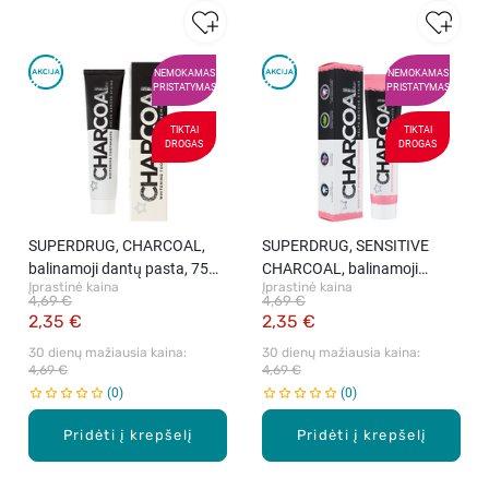
NEMOKAMAS
NEMOKAMAS
PRISTATYMAS
PRISTATYMAS
TIKTAI
TIKTAI
DROGAS
DROGAS
SUPERDRUG, CHARCOAL,
SUPERDRUG, SENSITIVE
balinamoji dantų pasta, 75
CHARCOAL, balinamoji
Įprastinė kaina
Įprastinė kaina
ml
dantų pasta, 75 ml
4,69 €
4,69 €
2,35 €
2,35 €
30 dienų mažiausia kaina: 
30 dienų mažiausia kaina: 
4,69 €
4,69 €
0
0
Pridėti į krepšelį
Pridėti į krepšelį