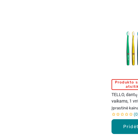
Produkto 
atsit
TELLO, dantų 
vaikams, 1 vn
Įprastinė kain
0
Pridėt