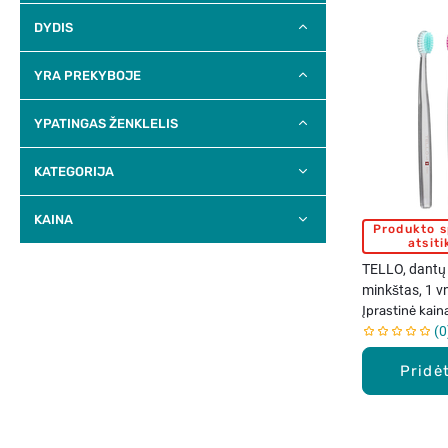
DYDIS
YRA PREKYBOJE
YPATINGAS ŽENKLELIS
KATEGORIJA
KAINA
Produkto 
atsit
TELLO, dantų 
minkštas, 1 v
SPALVŲ)
Įprastinė kain
0
Pridėt