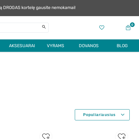
alią DROGAS kortelę gausite nemokamai!
0
AKSESUARAI
VYRAMS
DOVANOS
BLOG