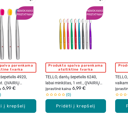
NEMOKAMAS
NEMOKAMAS
PRISTATYMAS
PRISTATYMAS
spalva parenkama
Produkto spalva parenkama
Prod
iktine tvarka
atsitiktine tvarka
šepetėlis 4920,
TELLO, dantų šepetėlis 6240,
TELLO, 
nt. (ĮVAIRIŲ
labai minkštas, 1 vnt., (ĮVAIRIŲ
vaikam
6,99 €
6,99 €
a
SPALVŲ)
Įprastinė kaina
Įprasti
0
i į krepšelį
Pridėti į krepšelį