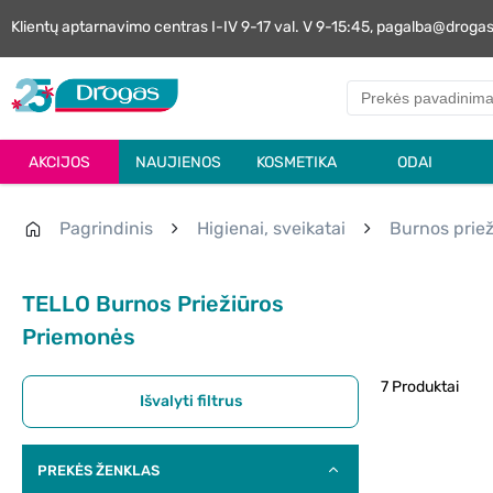
Klientų aptarnavimo centras I-IV 9-17 val. V 9-15:45, pagalba@droga
AKCIJOS
NAUJIENOS
KOSMETIKA
ODAI
Pagrindinis
Higienai, sveikatai
Burnos priež
TELLO Burnos Priežiūros
Priemonės
7 Produktai
Išvalyti filtrus
PREKĖS ŽENKLAS