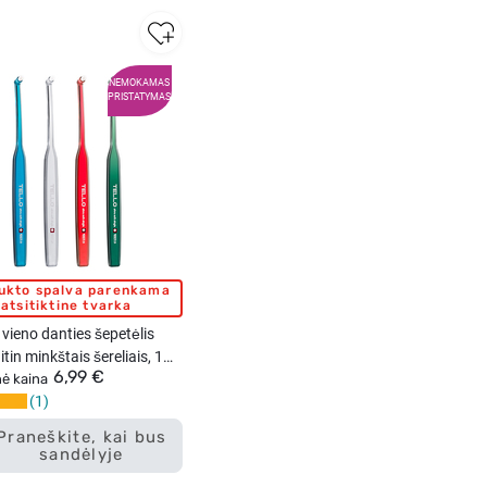
NEMOKAMAS
PRISTATYMAS
ukto spalva parenkama
atsitiktine tvarka
vieno danties šepetėlis
itin minkštais šereliais, 1
6,99 €
ĮVAIRIŲ SPALVŲ)
nė kaina
1
Praneškite, kai bus
sandėlyje