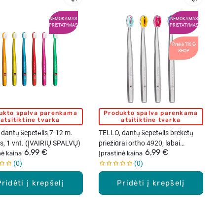
NEMOKAMAS
NEMOKAMAS
PRISTATYMAS
PRISTATYMAS
Prekė TIK E-
SHOP
ukto spalva parenkama
Produkto spalva parenkama
atsitiktine tvarka
atsitiktine tvarka
dantų šepetėlis 7-12 m.
TELLO, dantų šepetėlis breketų
s, 1 vnt. (ĮVAIRIŲ SPALVŲ)
priežiūrai ortho 4920, labai
6,99 €
6,99 €
nė kaina
minkštas, 1 vnt. (ĮVAIRIŲ
Įprastinė kaina
0
0
SPALVŲ)
Pridėti į krepšelį
Pridėti į krepšelį