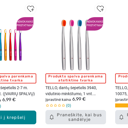
NEMOKAMAS
NEMOKAMAS
PRISTATYMAS
PRISTATYMAS
spalva parenkama
Produkto spalva parenkama
Prod
iktine tvarka
atsitiktine tvarka
šepetėlis 2-7 m.
TELLO, dantų šepetėlis 3940,
TELLO, 
t. (ĮVAIRIŲ SPALVŲ)
vidutinio minkštumo, 1 vnt.
10075, 
6,99 €
6,99 €
(ĮVAIRIŲ SPALVŲ)
Įprastinė kaina
vnt. (
Įprasti
a
0
Praneškite, kai bus
i į krepšelį
sandėlyje