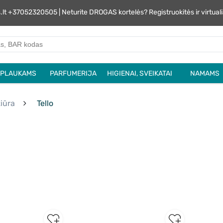
s.lt +37052320505 | Neturite DROGAS kortelės? Registruokitės ir virtu
PLAUKAMS
PARFUMERIJA
HIGIENAI, SVEIKATAI
NAMAMS
iūra
Tello