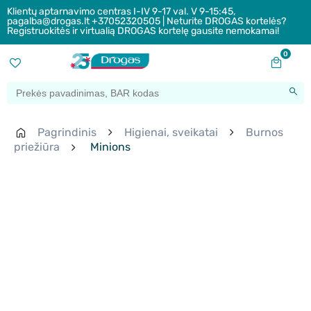
Klientų aptarnavimo centras I-IV 9-17 val. V 9-15:45,
pagalba@drogas.lt +37052320505 | Neturite DROGAS kortelės?
Registruokitės ir virtualią DROGAS kortelę gausite nemokamai!
0
Pagrindinis
Higienai, sveikatai
Burnos
priežiūra
Minions