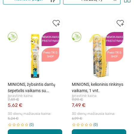
NEMOKAMAS
NEMOKAMAS
PRISTATYMAS
PRISTATYMAS
Prekė TIK E-
Prekė TIK E-
SHOP
SHOP
MINIONS, žybsintis dantų
MINIONS, kelioninis rinkinys
šepetėlis vaikams su
vaikams, 1 vnt.
Įprastinė kaina
Įprastinė kaina
siurbtuku, 1 vnt.
7,49 €
9,99 €
5,62 €
7,49 €
30 dienų mažiausia kaina: 
30 dienų mažiausia kaina: 
5,24 €
6,99 €
0
0