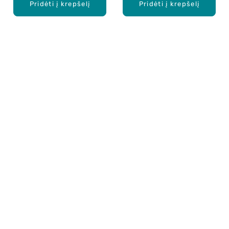
Pridėti į krepšelį
Pridėti į krepšelį
Apie mus
E. parduotuvė
Lojalumo programa