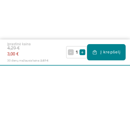
Įprastinė kaina
4,29 €
–
+
Į krepšelį
3,00 €
30 dienų mažiausia kaina: 
2,57 €
Apie mus