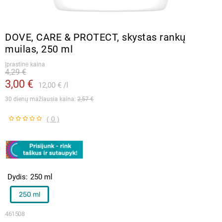
DOVE, CARE & PROTECT, skystas rankų
muilas, 250 ml
Įprastinė kaina
4,29 €
3,00 €
12,00 €
l
30 dienų mažiausia kaina: 
2,57 €
( 0 )
Dydis
250 ml
250 ml
461508