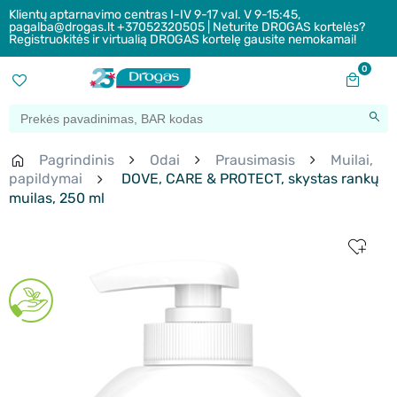
Klientų aptarnavimo centras I-IV 9-17 val. V 9-15:45,
pagalba@drogas.lt +37052320505 | Neturite DROGAS kortelės?
Registruokitės ir virtualią DROGAS kortelę gausite nemokamai!
0
Pagrindinis
Odai
Prausimasis
Muilai,
papildymai
DOVE, CARE & PROTECT, skystas rankų
muilas, 250 ml