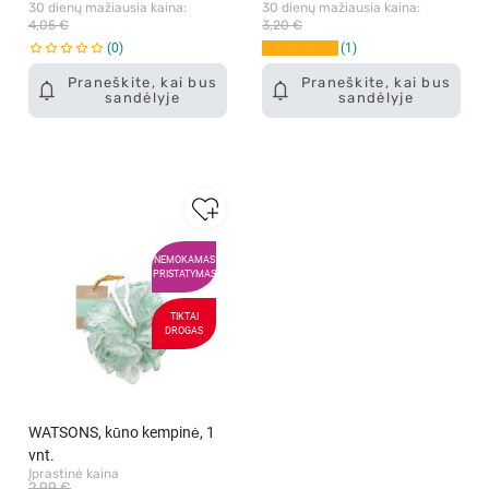
30 dienų mažiausia kaina: 
30 dienų mažiausia kaina: 
4,05 €
3,20 €
0
1
Praneškite, kai bus
Praneškite, kai bus
sandėlyje
sandėlyje
NEMOKAMAS
PRISTATYMAS
TIKTAI
DROGAS
WATSONS, kūno kempinė, 1
vnt.
Įprastinė kaina
2,99 €