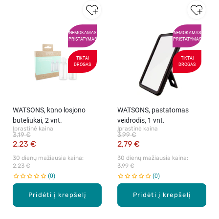
NEMOKAMAS
NEMOKAMAS
PRISTATYMAS
PRISTATYMAS
TIKTAI
TIKTAI
DROGAS
DROGAS
WATSONS, kūno losjono
WATSONS, pastatomas
buteliukai, 2 vnt.
veidrodis, 1 vnt.
Įprastinė kaina
Įprastinė kaina
3,19 €
3,99 €
2,23 €
2,79 €
30 dienų mažiausia kaina: 
30 dienų mažiausia kaina: 
2,23 €
3,99 €
0
0
Pridėti į krepšelį
Pridėti į krepšelį