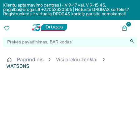
Klientų aptarnavimo centras I-IV 9-17 val. V 9-15:45,
pagalba@drogas.lt +37052320505 | Neturite DROGAS kortelės?
Registruokitės ir virtualią DROGAS kortelę gausite nemokamai!
0
Pagrindinis
Visi prekių ženklai
WATSONS