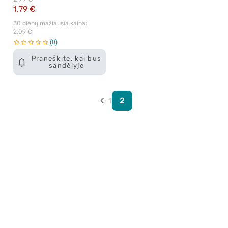
1,79 €
30 dienų mažiausia kaina: 
2,09 €
0
Praneškite, kai bus
sandėlyje
1
2
Apie mus