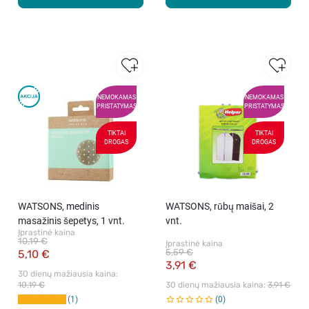
NEMOKAMAS
NEMOKAMAS
PRISTATYMAS
PRISTATYMAS
TIKTAI
TIKTAI
DROGAS
DROGAS
WATSONS, medinis
WATSONS, rūbų maišai, 2
masažinis šepetys, 1 vnt.
vnt.
Įprastinė kaina
10,19 €
Įprastinė kaina
5,59 €
5,10 €
3,91 €
30 dienų mažiausia kaina: 
10,19 €
30 dienų mažiausia kaina: 
3,91 €
1
0