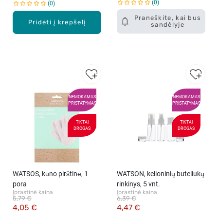
0
0
Praneškite, kai bus
Pridėti į krepšelį
sandėlyje
NEMOKAMAS
NEMOKAMAS
PRISTATYMAS
PRISTATYMAS
TIKTAI
TIKTAI
DROGAS
DROGAS
WATSOS, kūno pirštinė, 1
WATSON, kelioninių buteliukų
pora
rinkinys, 5 vnt.
Įprastinė kaina
Įprastinė kaina
5,79 €
6,39 €
4,05 €
4,47 €