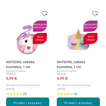
NEMOKAMAS
NEMOKAMAS
PRISTATYMAS
PRISTATYMAS
TIKTAI
TIKTAI
DROGAS
DROGAS
WATSONS, vaikiška
WATSONS, vaikiška
kosmetinė, 1 vnt.
kosmetinė, 1 vnt.
Įprastinė kaina
Įprastinė kaina
11,99 €
9,99 €
5,99 €
4,99 €
30 dienų mažiausia kaina: 
30 dienų mažiausia kaina: 
5,99 €
4,99 €
0
0
Pridėti į krepšelį
Pridėti į krepšelį