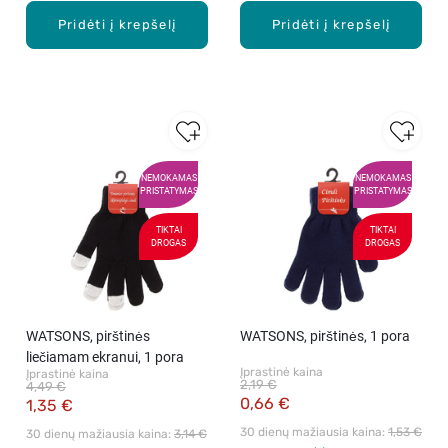
Pridėti į krepšelį
Pridėti į krepšelį
NEMOKAMAS
NEMOKAMAS
PRISTATYMAS
PRISTATYMAS
TIKTAI
TIKTAI
DROGAS
DROGAS
WATSONS, pirštinės
WATSONS, pirštinės, 1 pora
liečiamam ekranui, 1 pora
Įprastinė kaina
Įprastinė kaina
2,19 €
4,49 €
0,66 €
1,35 €
30 dienų mažiausia kaina: 
1,53 €
30 dienų mažiausia kaina: 
3,14 €