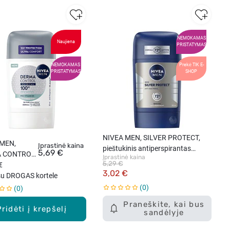
NEMOKAMAS
Naujiena
PRISTATYMAS
NEMOKAMAS
Prekė TIK E-
PRISTATYMAS
SHOP
NIVEA MEN, SILVER PROTECT,
 MEN,
Įprastinė kaina
pieštukinis antiperspirantas
5,69 €
 CONTROL
Įprastinė kaina
vyrams, 1 vnt.
5,29 €
AL 100 H,
€
3,02 €
 COMFORT,
su DROGAS kortele
inis
0
0
rspirantas
Praneškite, kai bus
 50 ml.
Pridėti į krepšelį
sandėlyje