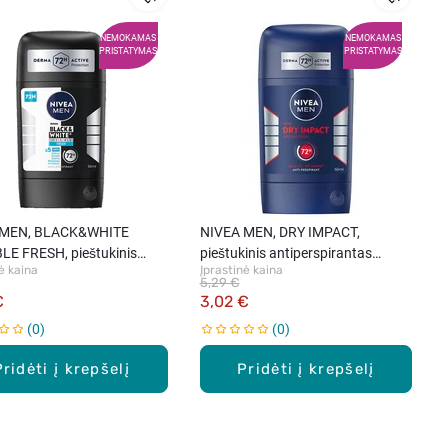
NEMOKAMAS
NEMOKAMAS
PRISTATYMAS
PRISTATYMAS
 MEN, BLACK&WHITE
NIVEA MEN, DRY IMPACT,
BLE FRESH, pieštukinis
pieštukinis antiperspirantas
ė kaina
Įprastinė kaina
spirantas vyrams, 1 vnt.
vyrams, 50 ml
5,29 €
€
3,02 €
0
0
Pridėti į krepšelį
Pridėti į krepšelį