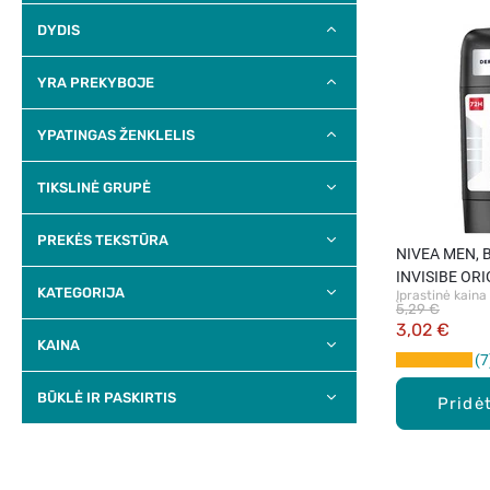
DYDIS
YRA PREKYBOJE
YPATINGAS ŽENKLELIS
TIKSLINĖ GRUPĖ
PREKĖS TEKSTŪRA
NIVEA MEN,
INVISIBE ORIG
KATEGORIJA
Įprastinė kaina
antiperspera
5,29 €
3,02 €
KAINA
7
BŪKLĖ IR PASKIRTIS
Pridėt