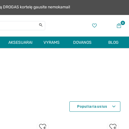
alią DROGAS kortelę gausite nemokamai!
0
AKSESUARAI
VYRAMS
DOVANOS
BLOG