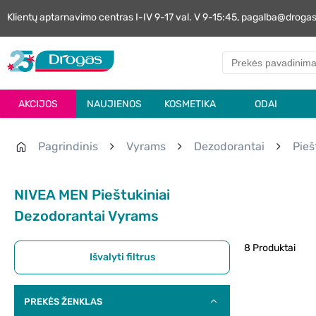
Klientų aptarnavimo centras I-IV 9-17 val. V 9-15:45, pagalba@droga
AKCIJOS
NAUJIENOS
KOSMETIKA
ODAI
Pagrindinis
Vyrams
Dezodorantai
Pieš
NIVEA MEN Pieštukiniai
Dezodorantai Vyrams
8 Produktai
Išvalyti filtrus
PREKĖS ŽENKLAS