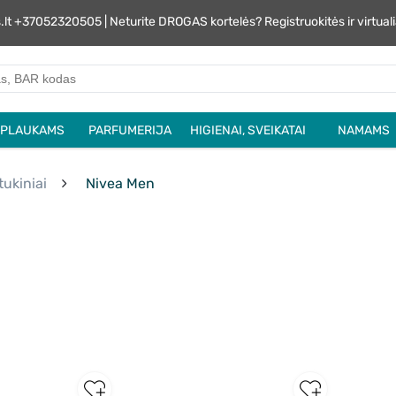
s.lt +37052320505 | Neturite DROGAS kortelės? Registruokitės ir virtu
PLAUKAMS
PARFUMERIJA
HIGIENAI, SVEIKATAI
NAMAMS
tukiniai
Nivea Men