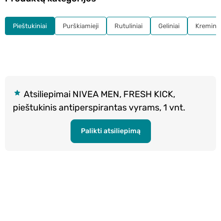
Pieštukiniai
Purškiamieji
Rutuliniai
Geliniai
Kreminia
Atsiliepimai NIVEA MEN, FRESH KICK,
pieštukinis antiperspirantas vyrams, 1 vnt.
Palikti atsiliepimą