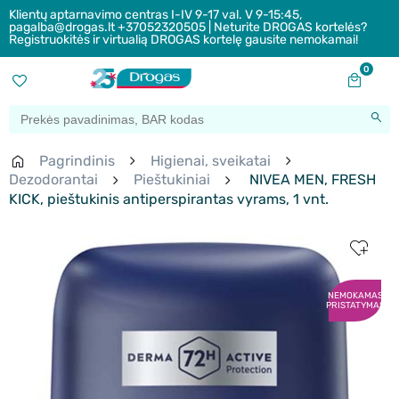
Klientų aptarnavimo centras I-IV 9-17 val. V 9-15:45,
pagalba@drogas.lt +37052320505 | Neturite DROGAS kortelės?
Registruokitės ir virtualią DROGAS kortelę gausite nemokamai!
0
Pagrindinis
Higienai, sveikatai
Dezodorantai
Pieštukiniai
NIVEA MEN, FRESH
KICK, pieštukinis antiperspirantas vyrams, 1 vnt.
NEMOKAMAS
PRISTATYMAS