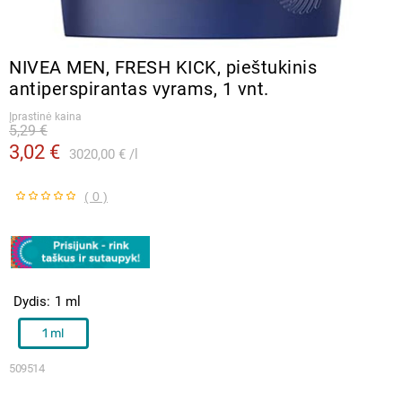
NIVEA MEN, FRESH KICK, pieštukinis
antiperspirantas vyrams, 1 vnt.
Įprastinė kaina
5,29 €
3,02 €
3020,00 €
l
( 0 )
Dydis
1 ml
1 ml
509514