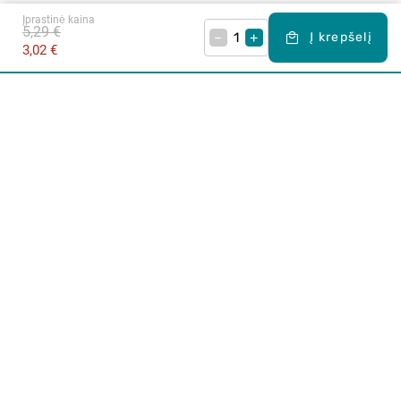
Įprastinė kaina
5,29 €
–
+
Į krepšelį
3,02 €
Apie mus
E. parduotuvė
Lojalumo programa
Klientų aptarnavimo centras