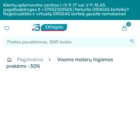
Klientų aptarnavimo centras I-IV 9-17 val. V 9-15:45,
pagalba@drogas.lt +37052320505 | Neturite DROGAS kortelės?
Registruokitės ir virtualią DROGAS kortelę gausite nemokamai!
0
Pagrindinis
Visoms moterų higienos
prekėms -30%