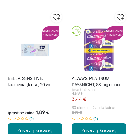
NEMOKAMAS
NEMOKAMAS
PRISTATYMAS
PRISTATYMAS
BELLA, SENSITIVE,
ALWAYS, PLATINUM
kasdieniai įklotai, 20 vnt.
DAY&NIGHT, S3, higieniniai
Įprastinė kaina
paketai, 12 vnt.
4,59 €
3,44 €
30 dienų mažiausia kaina: 
1,89 €
2,75 €
Įprastinė kaina
0
0
Pridėti į krepšelį
Pridėti į krepšelį