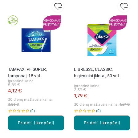
NEMOKAMAS
NEMOKAMAS
PRISTATYMAS
PRISTATYMAS
TAMPAX, PF SUPER,
LIBRESSE, CLASSIC,
tamponai, 18 vnt.
higieniniai įklotai, 50 vnt.
Įprastinė kaina
5,89 €
Įprastinė kaina
2,39 €
4,12 €
1,79 €
30 dienų mažiausia kaina: 
3,53 €
30 dienų mažiausia kaina: 
1,67 €
0
0
Pridėti į krepšelį
Pridėti į krepšelį