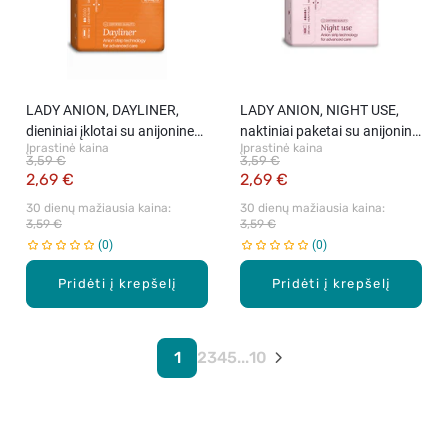
LADY ANION, DAYLINER,
LADY ANION, NIGHT USE,
dieniniai įklotai su anijonine
naktiniai paketai su anijonine
Įprastinė kaina
Įprastinė kaina
juostele, 16 vnt.
juostele, 8 vnt.
3,59 €
3,59 €
2,69 €
2,69 €
30 dienų mažiausia kaina: 
30 dienų mažiausia kaina: 
3,59 €
3,59 €
0
0
Pridėti į krepšelį
Pridėti į krepšelį
1
2
3
4
5
...
10