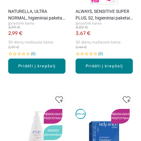
NATURELLA, ULTRA
ALWAYS, SENSITIVE SUPER
NORMAL, higieniniai paketai,
PLUS, S2, higieniniai paketai,
Įprastinė kaina
Įprastinė kaina
20 vnt.
16 vnt.
3,99 €
4,59 €
2,99 €
3,67 €
30 dienų mažiausia kaina: 
30 dienų mažiausia kaina: 
2,99 €
3,44 €
0
0
Pridėti į krepšelį
Pridėti į krepšelį
NEMOKAMAS
NEMOKAMAS
PRISTATYMAS
PRISTATYMAS
DROGAS
rekomenduoja