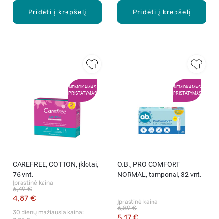
Pridėti į krepšelį
Pridėti į krepšelį
NEMOKAMAS
NEMOKAMAS
PRISTATYMAS
PRISTATYMAS
CAREFREE, COTTON, įklotai,
O.B., PRO COMFORT
76 vnt.
NORMAL, tamponai, 32 vnt.
Įprastinė kaina
6,49 €
4,87 €
Įprastinė kaina
6,89 €
30 dienų mažiausia kaina: 
5,17 €