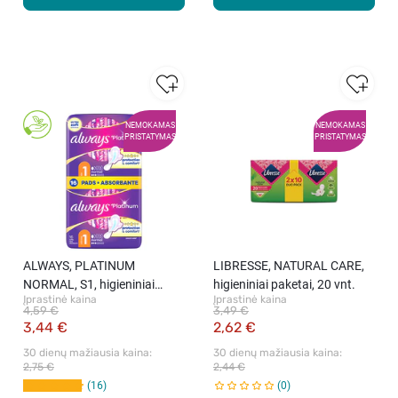
NEMOKAMAS
NEMOKAMAS
PRISTATYMAS
PRISTATYMAS
ALWAYS, PLATINUM
LIBRESSE, NATURAL CARE,
NORMAL, S1, higieniniai
higieniniai paketai, 20 vnt.
Įprastinė kaina
Įprastinė kaina
paketai, 16 vnt.
4,59 €
3,49 €
3,44 €
2,62 €
30 dienų mažiausia kaina: 
30 dienų mažiausia kaina: 
2,75 €
2,44 €
16
0