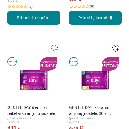
3,25 €
0
0
Pridėti į krepšelį
Pridėti į krepšelį
NEMOKAMAS
NEMOKAMAS
PRISTATYMAS
PRISTATYMAS
GENTLE DAY, dieniniai
GENTLE DAY, įklotai su
paketai su anijonų juostele,
anijonų juostele, 30 vnt.
Įprastinė kaina
Įprastinė kaina
10 vnt.
3,69 €
4,39 €
3,14 €
3,73 €