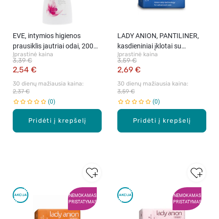
EVE, intymios higienos
LADY ANION, PANTILINER,
prausiklis jautriai odai, 200
kasdieniniai įklotai su
Įprastinė kaina
Įprastinė kaina
ml
anijonine juostele, 24 vnt.
3,39 €
3,59 €
2,54 €
2,69 €
30 dienų mažiausia kaina: 
30 dienų mažiausia kaina: 
2,37 €
3,59 €
0
0
Pridėti į krepšelį
Pridėti į krepšelį
NEMOKAMAS
NEMOKAMAS
PRISTATYMAS
PRISTATYMAS