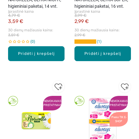
higieniniai paketai, 14 vnt.
higieniniai paketai, 16 vnt.
Įprastinė kaina
Įprastinė kaina
4,79 €
3,99 €
3,59 €
2,99 €
30 dienų mažiausia kaina: 
30 dienų mažiausia kaina: 
3,59 €
2,99 €
0
1
Pridėti į krepšelį
Pridėti į krepšelį
NEMOKAMAS
NEMOKAMAS
PRISTATYMAS
PRISTATYMAS
Prekė TIK E-
SHOP