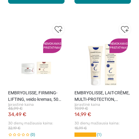
NEMOKAMAS
NEMOKAMAS
PRISTATYMAS
PRISTATYMAS
EMBRYOLISSE, FIRMING-
EMBRYOLISSE, LAIT-CRÈME,
LIFTING, veido kremas, 50
MULTI-PROTECTION,
Įprastinė kaina
Įprastinė kaina
ml.
daugiafunkcė priemonė, SPF
45,99 €
19,99 €
20, 40 ml.
34,49 €
14,99 €
30 dienų mažiausia kaina: 
30 dienų mažiausia kaina: 
32,19 €
15,99 €
0
1