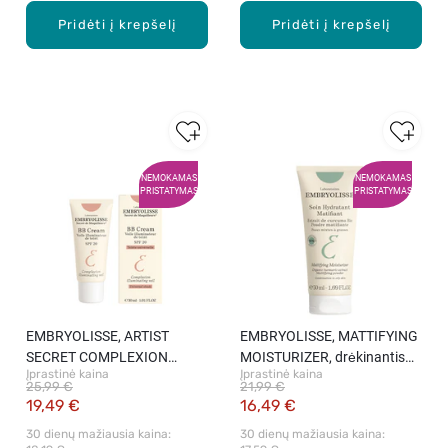
Pridėti į krepšelį
Pridėti į krepšelį
NEMOKAMAS
NEMOKAMAS
PRISTATYMAS
PRISTATYMAS
EMBRYOLISSE, ARTIST
EMBRYOLISSE, MATTIFYING
SECRET COMPLEXION
MOISTURIZER, drėkinantis
Įprastinė kaina
Įprastinė kaina
LLUMINATING VEIL, BB
kremas riebiai ir mišriai odai,
25,99 €
21,99 €
kremas, 30 ml.
50 ml.
19,49 €
16,49 €
30 dienų mažiausia kaina: 
30 dienų mažiausia kaina: 