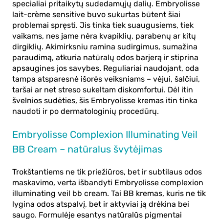
specialiai pritaikytų sudedamųjų dalių.
Embryolisse
lait-crème sensitive
buvo sukurtas būtent šiai
problemai spręsti. Jis tinka tiek suaugusiems, tiek
vaikams, nes jame nėra kvapiklių, parabenų ar kitų
dirgiklių. Akimirksniu ramina sudirgimus, sumažina
paraudimą, atkuria natūralų odos barjerą ir stiprina
apsaugines jos savybes. Reguliariai naudojant, oda
tampa atsparesnė išorės veiksniams – vėjui, šalčiui,
taršai ar net streso sukeltam diskomfortui. Dėl itin
švelnios sudėties, šis
Embryolisse kremas
itin tinka
naudoti ir po dermatologinių procedūrų.
Embryolisse Complexion Illuminating Veil
BB Cream – natūralus švytėjimas
Trokštantiems ne tik priežiūros, bet ir subtilaus odos
maskavimo, verta išbandyti
Embryolisse complexion
illuminating veil bb cream
. Tai BB kremas, kuris ne tik
lygina odos atspalvį, bet ir aktyviai ją drėkina bei
saugo. Formulėje esantys natūralūs pigmentai