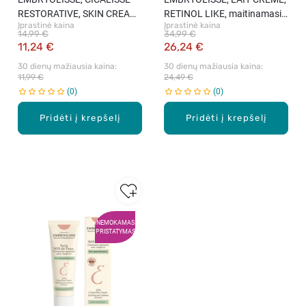
RESTORATIVE, SKIN CREAM,
RETINOL LIKE, maitinamasis
Įprastinė kaina
Įprastinė kaina
maitinamasis kremas
ir dėkinamasis kremas, 75
14,99 €
34,99 €
sudirgusiai odai, 40ml.
ml.
11,24 €
26,24 €
30 dienų mažiausia kaina: 
30 dienų mažiausia kaina: 
11,99 €
24,49 €
0
0
Pridėti į krepšelį
Pridėti į krepšelį
NEMOKAMAS
PRISTATYMAS