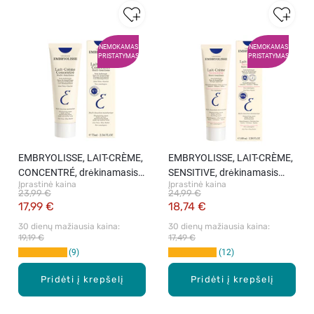
NEMOKAMAS
NEMOKAMAS
PRISTATYMAS
PRISTATYMAS
EMBRYOLISSE, LAIT-CRÈME,
EMBRYOLISSE, LAIT-CRÈME,
CONCENTRÉ, drėkinamasis
SENSITIVE, drėkinamasis
Įprastinė kaina
Įprastinė kaina
daugiafunkcis kremas, 75 ml.
jautrios odos kremas, 100 ml.
23,99 €
24,99 €
17,99 €
18,74 €
30 dienų mažiausia kaina: 
30 dienų mažiausia kaina: 
19,19 €
17,49 €
9
12
Pridėti į krepšelį
Pridėti į krepšelį