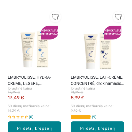
NEMOKAMAS
NEMOKAMAS
PRISTATYMAS
PRISTATYMAS
EMBRYOLISSE, HYDRA-
EMBRYOLISSE, LAIT-CRÈME,
CREME, LEGERE,
CONCENTRÉ, drėkinamasis
Įprastinė kaina
Įprastinė kaina
drėkinamasis veido kremas,
daugiafunkcis kremas, 30 ml.
17,99 €
11,99 €
40 ml.
13,49 €
8,99 €
30 dienų mažiausia kaina: 
30 dienų mažiausia kaina: 
14,39 €
9,59 €
0
9
Pridėti į krepšelį
Pridėti į krepšelį