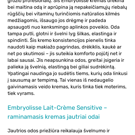
grožio profesionalų. Šis
Embryolisse kremas
drėkina
bei maitina odą ir aprūpina ją nepakeičiamųjų riebalų
rūgščių bei vitaminų turinčiomis natūralios kilmės
medžiagomis, išsaugo jos drėgmę ir padeda
apsaugoti nuo kenksmingo aplinkos poveikio. Oda
tampa putli, glotni ir švelni lyg šilkas, elastinga ir
spindinti. Šis kremo konsistencijos pienelis tinka
naudoti kaip makiažo pagrindas, drėkiklis, kaukė ar
net po skutimosi – jis suteikia komforto pojūtį net ir
labai sausai. Jis neapsunkina odos, greitai įsigeria ir
palieka ją švelnią, elastingą bei giliai sudrėkintą.
Ypatingai naudinga jo sudėtis tiems, kurių oda linkusi
į sausumą ar tempimą. Tai vienas iš nedaugelio
gaivinamasis veido kremas
, kuris tinka tiek moterims,
tiek vyrams.
Embryolisse Lait-Crème Sensitive –
raminamasis kremas jautriai odai
Jautrios odos priežiūra reikalauja švelnumo ir