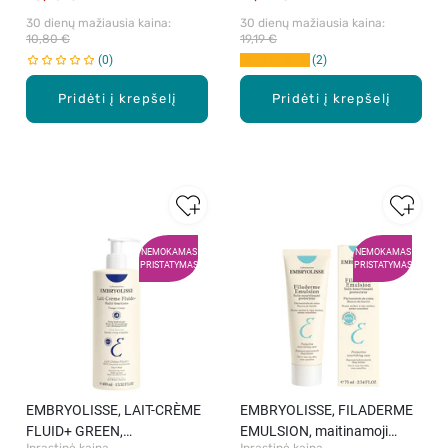
30 dienų mažiausia kaina: 
30 dienų mažiausia kaina: 
10,80 €
19,19 €
0
2
Pridėti į krepšelį
Pridėti į krepšelį
NEMOKAMAS
NEMOKAMAS
PRISTATYMAS
PRISTATYMAS
EMBRYOLISSE, LAIT-CRÈME
EMBRYOLISSE, FILADERME
FLUID+ GREEN,
EMULSION, maitinamoji