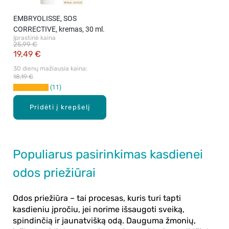
EMBRYOLISSE, SOS
CORRECTIVE, kremas, 30 ml.
Įprastinė kaina
25,99 €
19,49 €
30 dienų mažiausia kaina: 
18,19 €
11
Pridėti į krepšelį
Populiarus pasirinkimas kasdienei
odos priežiūrai
Odos priežiūra – tai procesas, kuris turi tapti
kasdieniu įpročiu, jei norime išsaugoti sveiką,
spindinčią ir jaunatvišką odą. Dauguma žmonių,