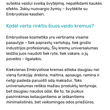
suteikia veidui sveiką švytėjimą, nepalikdami kaukės
efekto. Jokių nuovargio žymių – švytėkite su
Embryolisse kasdien.
Kodėl verta rinktis šiuos veido kremus?
Embryolisse kosmetika
yra vertinama visame
pasaulyje – tiek paprastų vartotojų, tiek grožio
industrijos profesionalų. Šių kremų universalumas
leidžia juos naudoti tiek ryte, tiek vakare, o jų
poveikis – ilgalaikis.
Kiekvienas
Embryolisse kremas
atlieka daugiau nei
vieną funkciją: drėkina, maitina, apsaugo, ramina ir
netgi padeda paruošti odą makiažui. Toks
universalumas reiškia mažiau produktų lentynoje,
bet daugiau naudos odai. Be to, tai puikus
pasirinkimas keliaujantiems ar ieškantiems
minimalistinės, bet veiksmingos odos priežiūros.