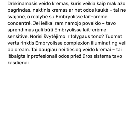
Drėkinamasis veido kremas
, kuris veikia kaip makiažo
pagrindas, naktinis kremas ar net odos kaukė – tai ne
svajonė, o realybė su
Embryolisse lait-crème
concentré
. Jei ieškai raminamojo poveikio – tavo
sprendimas gali būti
Embryolisse lait-crème
sensitive
. Norisi švytėjimo ir tolygaus tono? Tuomet
verta rinktis
Embryolisse complexion illuminating veil
bb cream
. Tai daugiau nei tiesiog
veido kremai
– tai
išbaigta ir profesionali odos priežiūros sistema tavo
kasdienai.
Apie mus