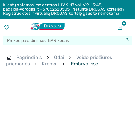
Klientų aptarnavimo centras I-IV 9-17 val. V 9-15:45,
pagalba@drogas.lt +37052320505 | Neturite DROGAS kortelės?
Registruokitės ir virtualią DROGAS kortelę gausite nemokamai!
0
Pagrindinis
Odai
Veido priežiūros
priemonės
Kremai
Embryolisse