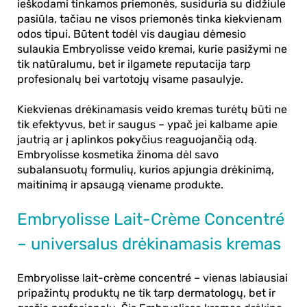
ieškodami tinkamos priemonės, susiduria su didžiule
pasiūla, tačiau ne visos priemonės tinka kiekvienam
odos tipui. Būtent todėl vis daugiau dėmesio
sulaukia
Embryolisse veido kremai
, kurie pasižymi ne
tik natūralumu, bet ir ilgamete reputacija tarp
profesionalų bei vartotojų visame pasaulyje.
Kiekvienas
drėkinamasis veido kremas
turėtų būti ne
tik efektyvus, bet ir saugus – ypač jei kalbame apie
jautrią ar į aplinkos pokyčius reaguojančią odą.
Embryolisse kosmetika
žinoma dėl savo
subalansuotų formulių, kurios apjungia drėkinimą,
maitinimą ir apsaugą viename produkte.
Embryolisse Lait-Crème Concentré
– universalus drėkinamasis kremas
Embryolisse lait-crème concentré
– vienas labiausiai
pripažintų produktų ne tik tarp dermatologų, bet ir