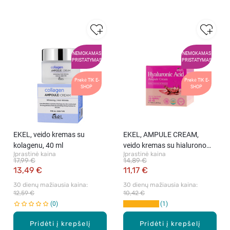
NEMOKAMAS
NEMOKAMAS
PRISTATYMAS
PRISTATYMAS
Prekė TIK E-
Prekė TIK E-
SHOP
SHOP
EKEL, veido kremas su
EKEL, AMPULE CREAM,
kolagenu, 40 ml
veido kremas su hialurono
Įprastinė kaina
Įprastinė kaina
rūgštimi, 70 ml
17,99 €
14,89 €
13,49 €
11,17 €
30 dienų mažiausia kaina: 
30 dienų mažiausia kaina: 
12,59 €
10,42 €
0
1
Pridėti į krepšelį
Pridėti į krepšelį