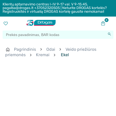
Klientų aptarnavimo centras I-IV 9-17 val. V 9-15:45,
pagalba@drogas.lt +37052320505 | Neturite DROGAS kortelės?
Registruokitės ir virtualią DROGAS kortelę gausite nemokamai!
0
Pagrindinis
Odai
Veido priežiūros
priemonės
Kremai
Ekel