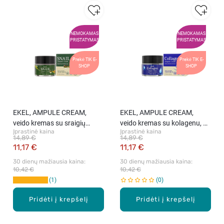
NEMOKAMAS
NEMOKAMAS
PRISTATYMAS
PRISTATYMAS
Prekė TIK E-
Prekė TIK E-
SHOP
SHOP
EKEL, AMPULE CREAM,
EKEL, AMPULE CREAM,
veido kremas su sraigių
veido kremas su kolagenu, 70
Įprastinė kaina
Įprastinė kaina
mucinu, 70 ml
ml
14,89 €
14,89 €
11,17 €
11,17 €
30 dienų mažiausia kaina: 
30 dienų mažiausia kaina: 
10,42 €
10,42 €
1
0
Pridėti į krepšelį
Pridėti į krepšelį