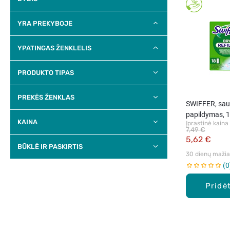
YRA PREKYBOJE
YPATINGAS ŽENKLELIS
PRODUKTO TIPAS
PREKĖS ŽENKLAS
SWIFFER, sau
papildymas, 1
KAINA
Įprastinė kaina
7,49 €
5,62 €
BŪKLĖ IR PASKIRTIS
30 dienų mažiau
0
Pridėt