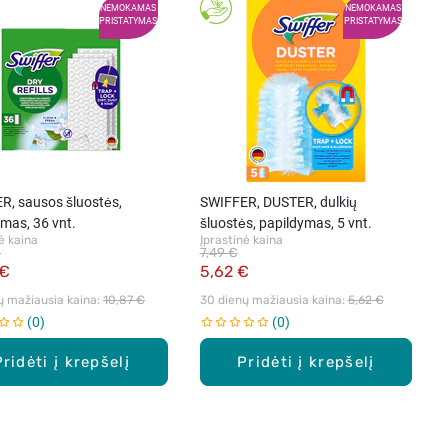
NEMOKAMAS
NEMOKAMAS
PRISTATYMAS
PRISTATYMAS
R, sausos šluostės,
SWIFFER, DUSTER, dulkių
mas, 36 vnt.
šluostės, papildymas, 5 vnt.
ė kaina
Įprastinė kaina
€
7,49 €
 €
5,62 €
ų mažiausia kaina: 
10,87 €
30 dienų mažiausia kaina: 
5,62 €
0
0
Pridėti į krepšelį
Pridėti į krepšelį