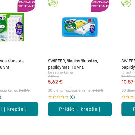
NEMOKAMAS
NEMOKAMAS
PRISTATYMAS
PRISTATYMAS
sos šluostės,
SWIFFER, šlapios šluostės,
SWIFFE
8 vnt.
papildymas, 10 vnt.
papildy
Įprastinė kaina
Įprastin
7,49 €
14,49 
5,62 €
10,87
sia kaina: 
5,62 €
30 dienų mažiausia kaina: 
5,62 €
30 dien
0
i į krepšelį
Pridėti į krepšelį