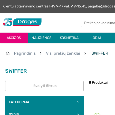
Klientų aptarnavimo centras I-IV 9-17 val. V 9-15:45, pagalba@droga
AKCIJOS
NAUJIENOS
KOSMETIKA
ODAI
Pagrindinis
Visi prekių ženklai
SWIFFER
SWIFFER
8 Produktai
Išvalyti filtrus
KATEGORIJA
DYDIS