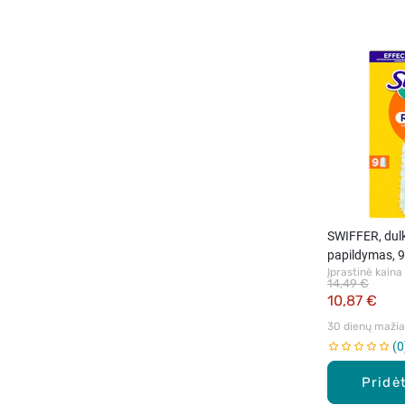
SWIFFER, dulk
papildymas, 9
Įprastinė kaina
14,49 €
10,87 €
30 dienų mažiau
0
Pridėt