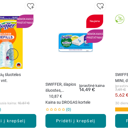
NEMOKAMAS
Naujiena
PRISTATYMAS
NEMOKAMAS
PRISTATYMAS
ių šluotelės
SWIFFE
 vnt.
MINI, d
SWIFFER, šlapios
Įprastinė kaina
Įprastin
vnt.
14,49 €
7,49 €
šluostės,
5,62 
papildymas, 24
10,87 €
vnt.
Kaina su DROGAS kortele
sia kaina: 
10,87 €
30 dien
0
i į krepšelį
Pridėti į krepšelį