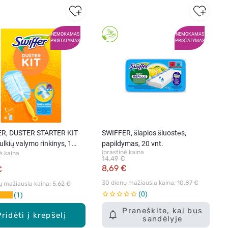
NEMOKAMAS
NEMOKAMAS
PRISTATYMAS
PRISTATYMAS
R, DUSTER STARTER KIT
SWIFFER, šlapios šluostės,
ulkių valymo rinkinys, 1
papildymas, 20 vnt.
Įprastinė kaina
ė kaina
14,49 €
8,69 €
€
30 dienų mažiausia kaina: 
10,87 €
ų mažiausia kaina: 
5,62 €
0
1
Praneškite, kai bus
Pridėti į krepšelį
sandėlyje