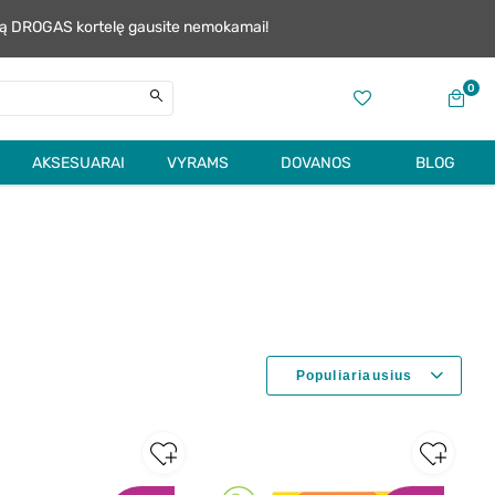
alią DROGAS kortelę gausite nemokamai!
0
AKSESUARAI
VYRAMS
DOVANOS
BLOG