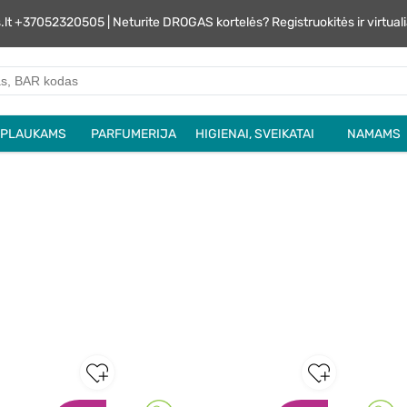
s.lt +37052320505 | Neturite DROGAS kortelės? Registruokitės ir virtu
PLAUKAMS
PARFUMERIJA
HIGIENAI, SVEIKATAI
NAMAMS