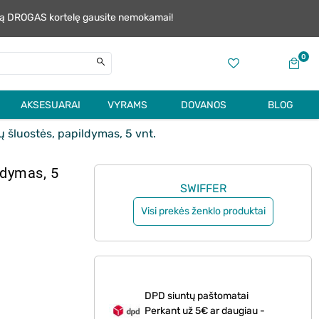
alią DROGAS kortelę gausite nemokamai!
0
AKSESUARAI
VYRAMS
DOVANOS
BLOG
 šluostės, papildymas, 5 vnt.
ldymas, 5
SWIFFER
Visi prekės ženklo produktai
DPD siuntų paštomatai
Perkant už 5€ ar daugiau -