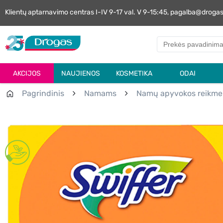
Klientų aptarnavimo centras I-IV 9-17 val. V 9-15:45, pagalba@droga
AKCIJOS
NAUJIENOS
KOSMETIKA
ODAI
Pagrindinis
Namams
Namų apyvokos reikme