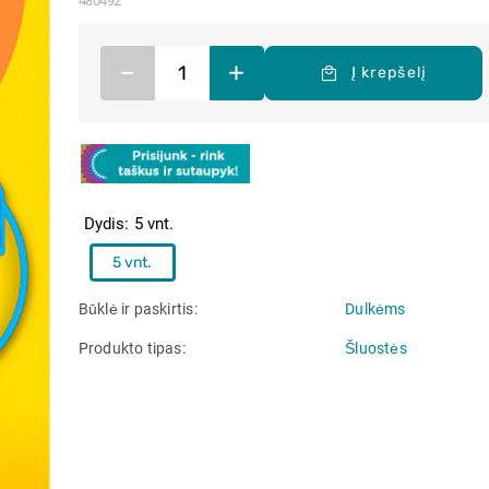
480492
–
+
Į krepšelį
Dydis
5 vnt.
5 vnt.
Būklė ir paskirtis
Dulkėms
Produkto tipas
Šluostės