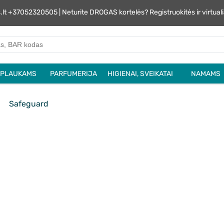
s.lt +37052320505 | Neturite DROGAS kortelės? Registruokitės ir virtu
PLAUKAMS
PARFUMERIJA
HIGIENAI, SVEIKATAI
NAMAMS
Safeguard