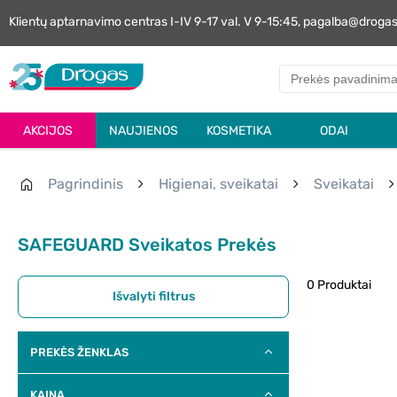
Klientų aptarnavimo centras I-IV 9-17 val. V 9-15:45, pagalba@droga
AKCIJOS
NAUJIENOS
KOSMETIKA
ODAI
Pagrindinis
Higienai, sveikatai
Sveikatai
SAFEGUARD Sveikatos Prekės
0 Produktai
Išvalyti filtrus
PREKĖS ŽENKLAS
KAINA