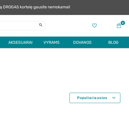
alią DROGAS kortelę gausite nemokamai!
0
AKSESUARAI
VYRAMS
DOVANOS
BLOG