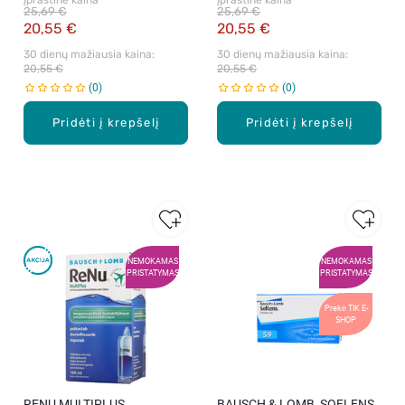
Įprastinė kaina
Įprastinė kaina
kontaktiniai lęšiai, 6 vnt.
kontaktiniai lęšiai, 6 vnt.
25,69 €
25,69 €
20,55 €
20,55 €
30 dienų mažiausia kaina: 
30 dienų mažiausia kaina: 
20,55 €
20,55 €
0
0
Pridėti į krepšelį
Pridėti į krepšelį
NEMOKAMAS
NEMOKAMAS
PRISTATYMAS
PRISTATYMAS
Prekė TIK E-
SHOP
RENU MULTIPLUS,
BAUSCH & LOMB, SOFLENS