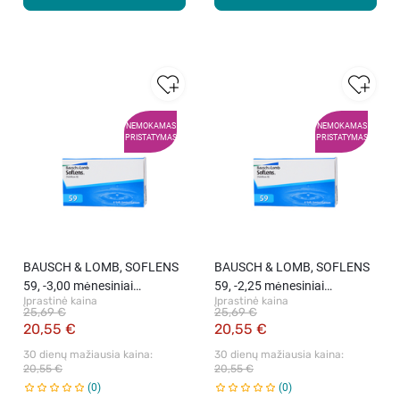
NEMOKAMAS
NEMOKAMAS
PRISTATYMAS
PRISTATYMAS
BAUSCH & LOMB, SOFLENS
BAUSCH & LOMB, SOFLENS
59, -3,00 mėnesiniai
59, -2,25 mėnesiniai
Įprastinė kaina
Įprastinė kaina
kontaktiniai lęšiai, 6 vnt.
kontaktiniai lęšiai, 6 vnt.
25,69 €
25,69 €
20,55 €
20,55 €
30 dienų mažiausia kaina: 
30 dienų mažiausia kaina: 
20,55 €
20,55 €
0
0