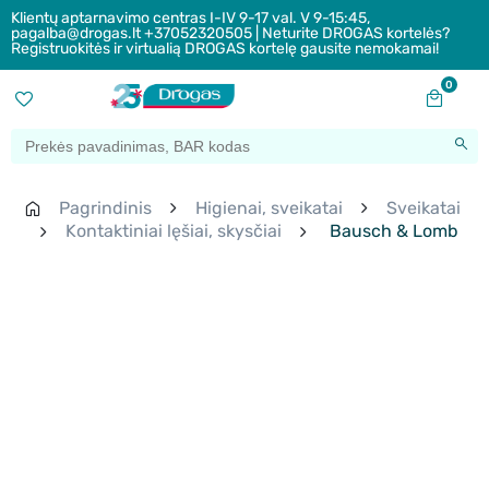
Klientų aptarnavimo centras I-IV 9-17 val. V 9-15:45,
pagalba@drogas.lt +37052320505 | Neturite DROGAS kortelės?
Registruokitės ir virtualią DROGAS kortelę gausite nemokamai!
0
Pagrindinis
Higienai, sveikatai
Sveikatai
Kontaktiniai lęšiai, skysčiai
Bausch & Lomb