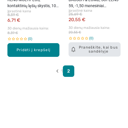
kontaktinių lęšių skystis, 100
59, -1,50 mėnesiniai
Įprastinė kaina
Įprastinė kaina
ml
kontaktiniai lęšiai, 6 vnt.
25,69 €
8,39 €
20,55 €
6,71 €
30 dienų mažiausia kaina: 
30 dienų mažiausia kaina: 
20,55 €
8,39 €
0
0
Praneškite, kai bus
Pridėti į krepšelį
sandėlyje
1
2