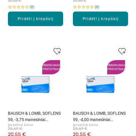
20,55 €
20,55 €
0
0
Pridėti į krepšelį
Pridėti į krepšelį
NEMOKAMAS
NEMOKAMAS
PRISTATYMAS
PRISTATYMAS
BAUSCH & LOMB, SOFLENS
BAUSCH & LOMB, SOFLENS
59, -3,75 mėnesiniai
59, -4,00 mėnesiniai
Įprastinė kaina
Įprastinė kaina
kontaktiniai lęšiai, 6 vnt.
kontaktiniai lęšiai, 6 vnt.
25,69 €
25,69 €
20,55 €
20,55 €