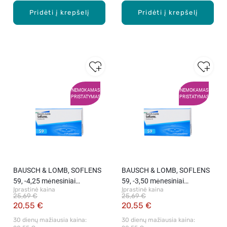
Pridėti į krepšelį
Pridėti į krepšelį
NEMOKAMAS
NEMOKAMAS
PRISTATYMAS
PRISTATYMAS
BAUSCH & LOMB, SOFLENS
BAUSCH & LOMB, SOFLENS
59, -4,25 mėnesiniai
59, -3,50 mėnesiniai
Įprastinė kaina
Įprastinė kaina
kontaktiniai lęšiai, 6 vnt.
kontaktiniai lęšiai, 6 vnt.
25,69 €
25,69 €
20,55 €
20,55 €
30 dienų mažiausia kaina: 
30 dienų mažiausia kaina: 