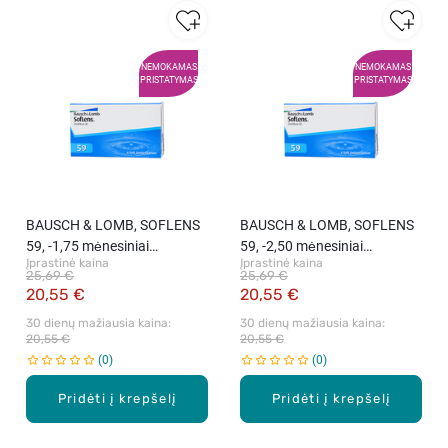
NEMOKAMAS
NEMOKAMAS
PRISTATYMAS
PRISTATYMAS
BAUSCH & LOMB, SOFLENS
BAUSCH & LOMB, SOFLENS
59, -1,75 mėnesiniai
59, -2,50 mėnesiniai
Įprastinė kaina
Įprastinė kaina
kontaktiniai lęšiai, 6 vnt.
kontaktiniai lęšiai, 6 vnt.
25,69 €
25,69 €
20,55 €
20,55 €
30 dienų mažiausia kaina: 
30 dienų mažiausia kaina: 
20,55 €
20,55 €
0
0
Pridėti į krepšelį
Pridėti į krepšelį