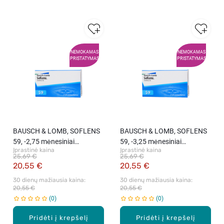
NEMOKAMAS
NEMOKAMAS
PRISTATYMAS
PRISTATYMAS
BAUSCH & LOMB, SOFLENS
BAUSCH & LOMB, SOFLENS
59, -2,75 mėnesiniai
59, -3,25 mėnesiniai
Įprastinė kaina
Įprastinė kaina
kontaktiniai lęšiai, 6 vnt.
kontaktiniai lęšiai, 6 vnt.
25,69 €
25,69 €
20,55 €
20,55 €
30 dienų mažiausia kaina: 
30 dienų mažiausia kaina: 
20,55 €
20,55 €
0
0
Pridėti į krepšelį
Pridėti į krepšelį