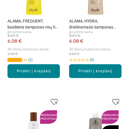
ALAMA, FREQUENT,
ALAMA, HYDRA,
kasdienis šampūnas visų tipų
drėkinamasis šampūnas
Įprastinė kaina
Įprastinė kaina
plaukams, 500 ml
sausiems plaukams, 500 ml
8,69 €
8,69 €
6,08 €
6,08 €
30 dienų mažiausia kaina: 
30 dienų mažiausia kaina: 
5,65 €
5,65 €
2
0
Pridėti į krepšelį
Pridėti į krepšelį
NEMOKAMAS
NEMOKAMAS
PRISTATYMAS
PRISTATYMAS