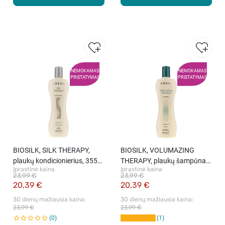
NEMOKAMAS
NEMOKAMAS
PRISTATYMAS
PRISTATYMAS
BIOSILK, SILK THERAPY,
BIOSILK, VOLUMAZING
plaukų kondicionierius, 355
THERAPY, plaukų šampūnas,
Įprastinė kaina
Įprastinė kaina
ml
355 ml
23,99 €
23,99 €
20,39 €
20,39 €
30 dienų mažiausia kaina: 
30 dienų mažiausia kaina: 
23,99 €
23,99 €
0
1