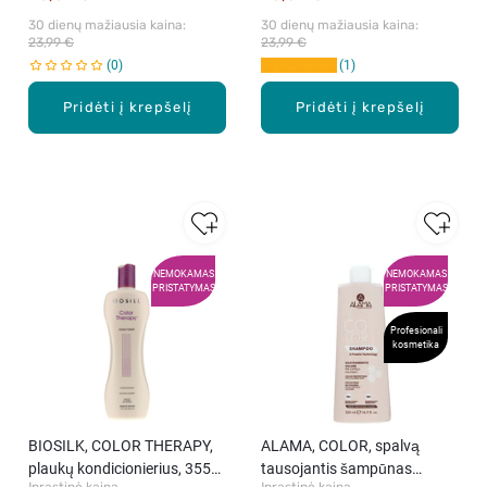
30 dienų mažiausia kaina: 
30 dienų mažiausia kaina: 
23,99 €
23,99 €
0
1
Pridėti į krepšelį
Pridėti į krepšelį
NEMOKAMAS
NEMOKAMAS
PRISTATYMAS
PRISTATYMAS
Profesionali
kosmetika
BIOSILK, COLOR THERAPY,
ALAMA, COLOR, spalvą
plaukų kondicionierius, 355
tausojantis šampūnas