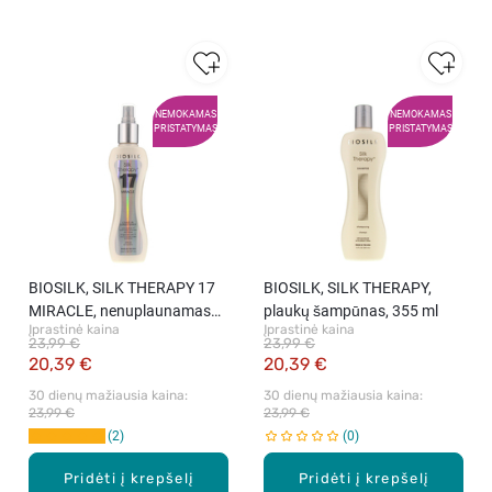
NEMOKAMAS
NEMOKAMAS
PRISTATYMAS
PRISTATYMAS
BIOSILK, SILK THERAPY 17
BIOSILK, SILK THERAPY,
MIRACLE, nenuplaunamas
plaukų šampūnas, 355 ml
Įprastinė kaina
Įprastinė kaina
plaukų kondicionierius, 167
23,99 €
23,99 €
ml
20,39 €
20,39 €
30 dienų mažiausia kaina: 
30 dienų mažiausia kaina: 
23,99 €
23,99 €
2
0
Pridėti į krepšelį
Pridėti į krepšelį