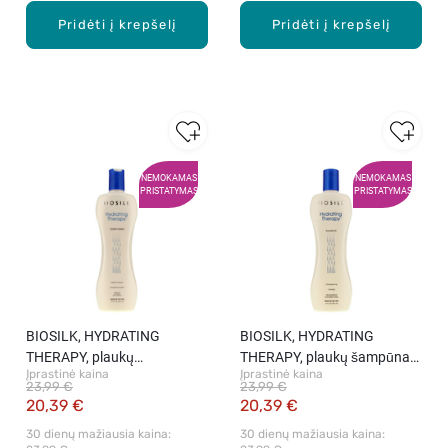
Pridėti į krepšelį
Pridėti į krepšelį
NEMOKAMAS
NEMOKAMAS
PRISTATYMAS
PRISTATYMAS
BIOSILK, HYDRATING
BIOSILK, HYDRATING
THERAPY, plaukų
THERAPY, plaukų šampūnas,
Įprastinė kaina
Įprastinė kaina
kondicionierius, 355 ml
355 ml
23,99 €
23,99 €
20,39 €
20,39 €
30 dienų mažiausia kaina: 
30 dienų mažiausia kaina: 