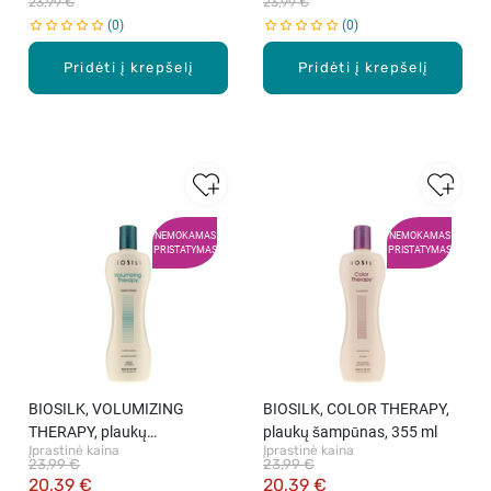
23,99 €
23,99 €
0
0
Pridėti į krepšelį
Pridėti į krepšelį
NEMOKAMAS
NEMOKAMAS
PRISTATYMAS
PRISTATYMAS
BIOSILK, VOLUMIZING
BIOSILK, COLOR THERAPY,
THERAPY, plaukų
plaukų šampūnas, 355 ml
Įprastinė kaina
Įprastinė kaina
kondicionierius, 355 ml
23,99 €
23,99 €
20,39 €
20,39 €