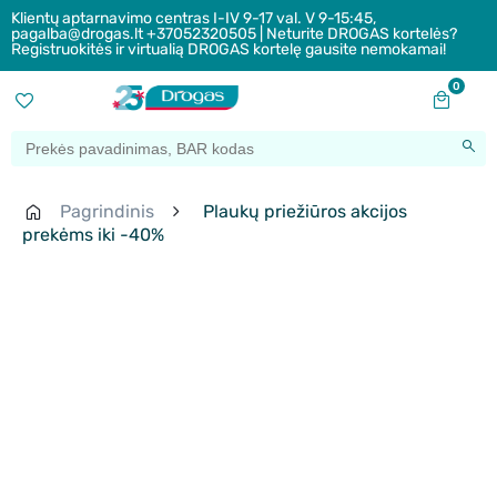
Klientų aptarnavimo centras I-IV 9-17 val. V 9-15:45,
pagalba@drogas.lt +37052320505 | Neturite DROGAS kortelės?
Registruokitės ir virtualią DROGAS kortelę gausite nemokamai!
0
Pagrindinis
Plaukų priežiūros akcijos
prekėms iki -40%