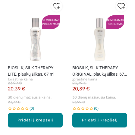
NEMOKAMAS
NEMOKAMAS
PRISTATYMAS
PRISTATYMAS
BIOSILK, SILK THERAPY
BIOSILK, SILK THERAPY
LITE, plaukų šilkas, 67 ml
ORIGINAL, plaukų šilkas, 67
Įprastinė kaina
Įprastinė kaina
ml
23,99 €
23,99 €
20,39 €
20,39 €
30 dienų mažiausia kaina: 
30 dienų mažiausia kaina: 
23,99 €
23,99 €
0
0
Pridėti į krepšelį
Pridėti į krepšelį