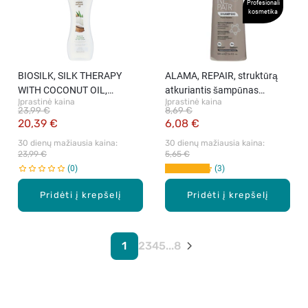
Profesionali
kosmetika
BIOSILK, SILK THERAPY
ALAMA, REPAIR, struktūrą
WITH COCONUT OIL,
atkuriantis šampūnas
Įprastinė kaina
Įprastinė kaina
nenuskalaujamas skystas
pažeistiems ir gležniems
23,99 €
8,69 €
šilkas, 67 ml
plaukams, 500 ml
20,39 €
6,08 €
30 dienų mažiausia kaina: 
30 dienų mažiausia kaina: 
23,99 €
5,65 €
0
3
Pridėti į krepšelį
Pridėti į krepšelį
1
2
3
4
5
...
8