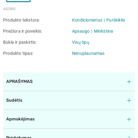
442888
Produkto tekstūra
Kondicionierius
Purškiklis
Priežiūra ir poveikis
Apsaugo
Minkština
Būklė ir paskirtis
Visų tipų
Produkto tipas
Nenuplaunamas
APRAŠYMAS
Sudėtis
Apmokėjimas
Pristatymas