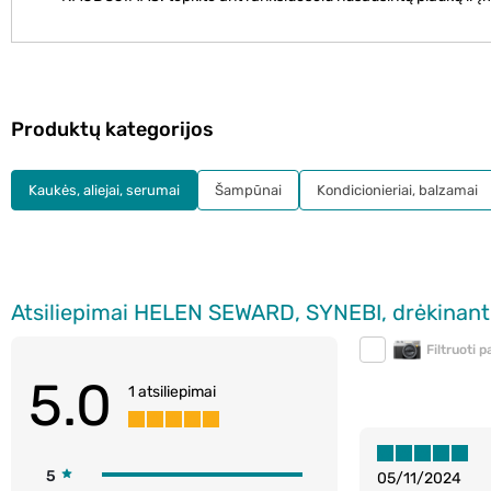
Produktų kategorijos
Kaukės, aliejai, serumai
Šampūnai
Kondicionieriai, balzamai
Atsiliepimai HELEN SEWARD, SYNEBI, drėkinant
Filtruoti 
5.0
1 atsiliepimai
5
05/11/2024