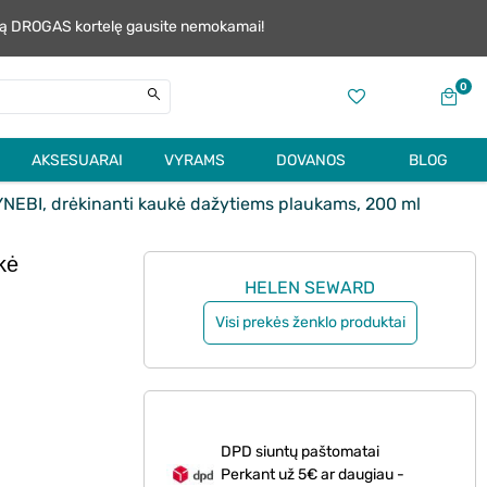
alią DROGAS kortelę gausite nemokamai!
0
AKSESUARAI
VYRAMS
DOVANOS
BLOG
BI, drėkinanti kaukė dažytiems plaukams, 200 ml
kė
HELEN SEWARD
Visi prekės ženklo produktai
DPD siuntų paštomatai
Perkant už 5€ ar daugiau -