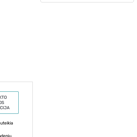
KTO
OS
CIJA
uteikia
ndeniu.