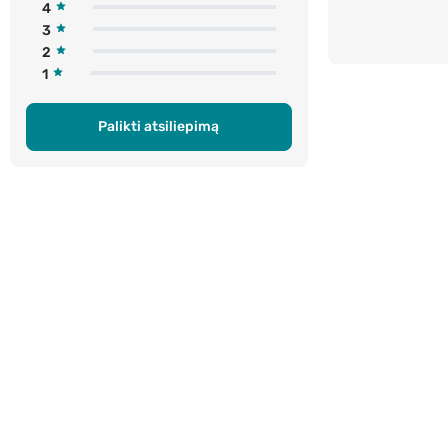
4
3
2
1
Palikti atsiliepimą