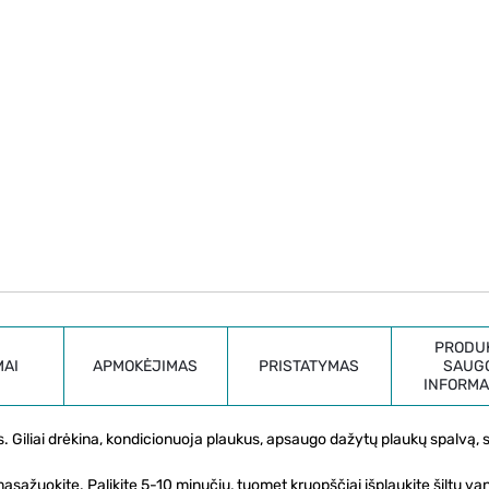
PRODU
MAI
APMOKĖJIMAS
PRISTATYMAS
SAUG
INFORMA
. Giliai drėkina, kondicionuoja plaukus, apsaugo dažytų plaukų spalvą, s
sažuokite. Palikite 5-10 minučių, tuomet kruopščiai išplaukite šiltu va