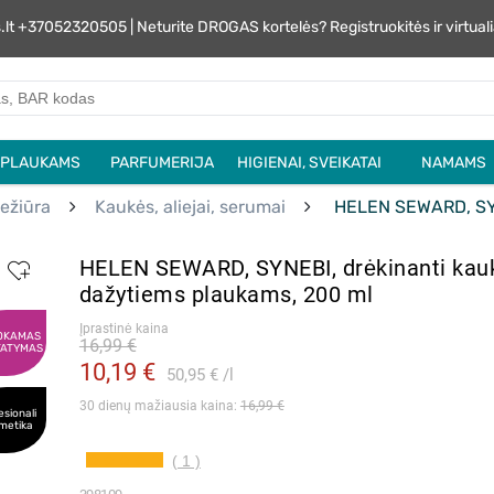
s.lt +37052320505 | Neturite DROGAS kortelės? Registruokitės ir virtu
PLAUKAMS
PARFUMERIJA
HIGIENAI, SVEIKATAI
NAMAMS
iežiūra
Kaukės, aliejai, serumai
HELEN SEWARD, SYNE
HELEN SEWARD, SYNEBI, drėkinanti kau
dažytiems plaukams, 200 ml
Įprastinė kaina
OKAMAS
16,99 €
TATYMAS
10,19 €
50,95 €
l
30 dienų mažiausia kaina: 
16,99 €
esionali
metika
( 1 )