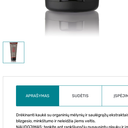
APRAŠYMAS
SUDĖTIS
ĮSPĖJI
Drėkinanti kaukė su organinių mėlynių ir saulėgrąžų ekstraktais
blizgesio, minkštumo ir neleidžia jiems veltis.
NAUDOJIMAS: tepkite ant rankšluosčiu nusausintų plaukų ir įma