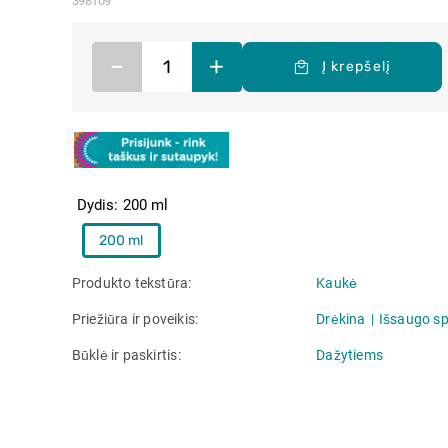
398109
–
+
Į krepšelį
Dydis
200 ml
200 ml
Produkto tekstūra
Kaukė
Priežiūra ir poveikis
Drėkina
Išsaugo sp
Būklė ir paskirtis
Dažytiems