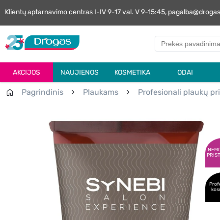
Klientų aptarnavimo centras I-IV 9-17 val. V 9-15:45, pagalba@droga
AKCIJOS
NAUJIENOS
KOSMETIKA
ODAI
Pagrindinis
Plaukams
Profesionali plaukų pr
NEM
PRIS
Prof
kos