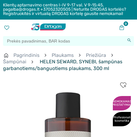
Klientų aptarnavimo centras I-IV 9-17 val. V 9-15:45,
pagalba@drogas.lt +37052320505 | Neturite DROGAS kortelės?
Registruokitės ir virtualią DROGAS kortelę gausite nemokamai!
0
Pagrindinis
Plaukams
Priežiūra
Šampūnai
HELEN SEWARD, SYNEBI, šampūnas
garbanotiems/banguotiems plaukams, 300 ml
NEMOKAMAS
PRISTATYMAS
Profesionali
kosmetika