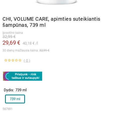
CHI, VOLUME CARE, apimties suteikiantis
šampūnas, 739 ml
Įprastinė kaina
32,99 €
29,69 €
40,18 €
l
30 dienų mažiausia kaina: 
32,99 €
( 0 )
Dydis
739 ml
739 ml
567691