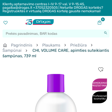
Klientų aptarnavimo centras I-IV 9-17 val. V 9-15:45,
pagalba@drogas.lt +37052320505 | Neturite DROGAS kortelės?
Registruokitės ir virtualią DROGAS kortelę gausite nemokamai!
0
Pagrindinis
Plaukams
Priežiūra
Šampūnai
CHI, VOLUME CARE, apimties suteikiantis
šampūnas, 739 ml
NEMOKAMAS
PRISTATYMAS
Profesionali
kosmetika