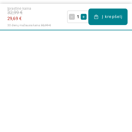
Įprastinė kaina
32,99 €
–
+
Į krepšelį
29,69 €
30 dienų mažiausia kaina: 
32,99 €
Apie mus
E. parduotuvė
Lojalumo programa