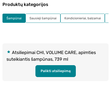
Produktų kategorijos
Šampūnai
Sausieji šampūnai
Kondicionieriai, balzamai
K
Atsiliepimai CHI, VOLUME CARE, apimties
suteikiantis šampūnas, 739 ml
Palikti atsiliepimą