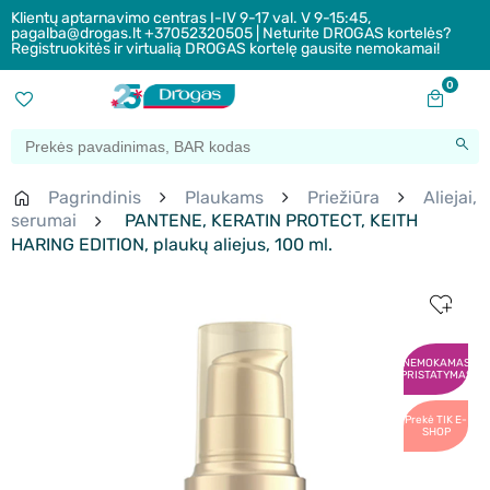
Klientų aptarnavimo centras I-IV 9-17 val. V 9-15:45,
pagalba@drogas.lt +37052320505 | Neturite DROGAS kortelės?
Registruokitės ir virtualią DROGAS kortelę gausite nemokamai!
0
Pagrindinis
Plaukams
Priežiūra
Aliejai,
serumai
PANTENE, KERATIN PROTECT, KEITH
HARING EDITION, plaukų aliejus, 100 ml.
NEMOKAMAS
PRISTATYMAS
Prekė TIK E-
SHOP