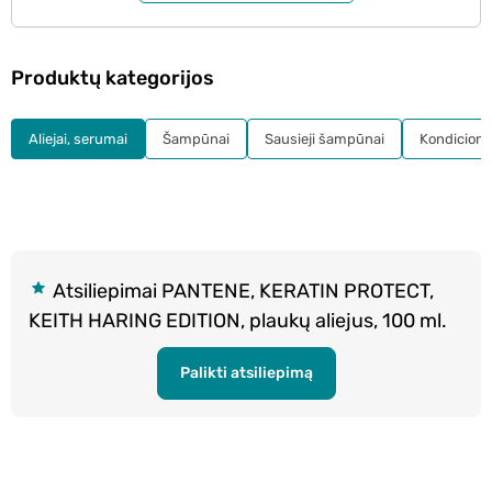
Produktų kategorijos
Aliejai, serumai
Šampūnai
Sausieji šampūnai
Kondicionie
Atsiliepimai PANTENE, KERATIN PROTECT,
KEITH HARING EDITION, plaukų aliejus, 100 ml.
Palikti atsiliepimą