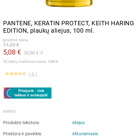
PANTENE, KERATIN PROTECT, KEITH HARING
EDITION, plaukų aliejus, 100 ml.
Įprastinė kaina
11,29 €
5,08 €
50,80 €
l
30 dienų mažiausia kaina: 
7,90 €
( 0 )
604910
Produkto tekstūra
Aliejus
Priežiūra ir poveikis
Atkuriamasis