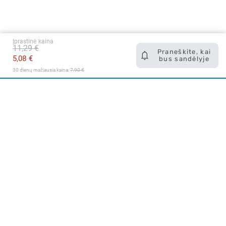
Įprastinė kaina
11,29 €
Praneškite, kai
5,08 €
bus sandėlyje
30 dienų mažiausia kaina: 
7,90 €
Apie mus
E. parduotuvė