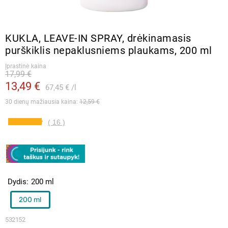
KUKLA, LEAVE-IN SPRAY, drėkinamasis
purškiklis nepaklusniems plaukams, 200 ml
Įprastinė kaina
17,99 €
13,49 €
67,45 €
l
30 dienų mažiausia kaina: 
12,59 €
( 16 )
Dydis
200 ml
200 ml
532152