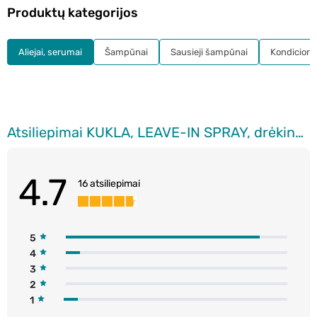
Produktų kategorijos
Aliejai, serumai
Šampūnai
Sausieji šampūnai
Kondicionie
Atsiliepimai KUKLA, LEAVE-IN SPRAY, drėkinamasis purškiklis nepaklusniems plaukams, 200 ml
4.7
16 atsiliepimai
5
4
3
2
1