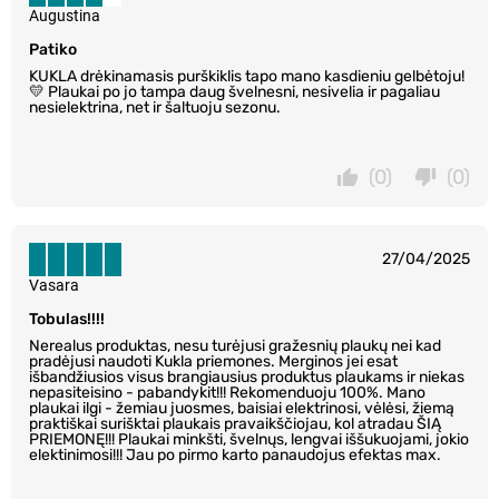
Augustina
Patiko
KUKLA drėkinamasis purškiklis tapo mano kasdieniu gelbėtoju!
💛 Plaukai po jo tampa daug švelnesni, nesivelia ir pagaliau
nesielektrina, net ir šaltuoju sezonu.
(0)
(0)
27/04/2025
Vasara
Tobulas!!!!
Nerealus produktas, nesu turėjusi gražesnių plaukų nei kad
pradėjusi naudoti Kukla priemones. Merginos jei esat
išbandžiusios visus brangiausius produktus plaukams ir niekas
nepasiteisino - pabandykit!!! Rekomenduoju 100%. Mano
plaukai ilgi - žemiau juosmes, baisiai elektrinosi, vėlėsi, žiemą
praktiškai surišktai plaukais pravaikščiojau, kol atradau ŠIĄ
PRIEMONĘ!!! Plaukai minkšti, švelnųs, lengvai iššukuojami, jokio
elektinimosi!!! Jau po pirmo karto panaudojus efektas max.