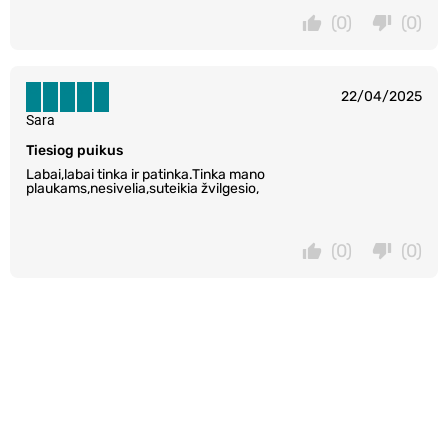
(0)
(0)
22/04/2025
Sara
Tiesiog puikus
Labai,labai tinka ir patinka.Tinka mano
plaukams,nesivelia,suteikia žvilgesio,
(0)
(0)