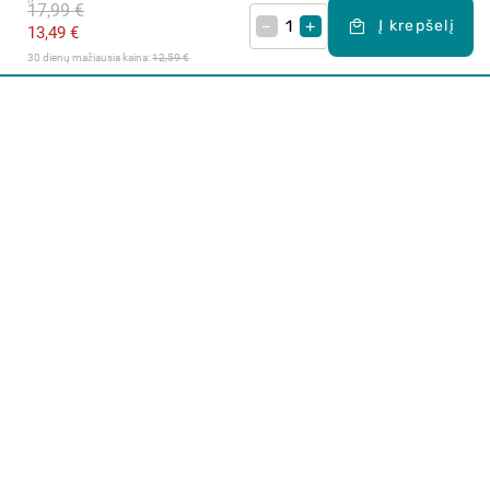
17,99 €
–
+
Į krepšelį
13,49 €
30 dienų mažiausia kaina: 
12,59 €
Apie mus
E. parduotuvė
Lojalumo programa
Klientų aptarnavimo centras