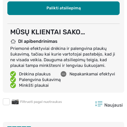
Palikti atsiliepimą
MŪSŲ KLIENTAI SAKO…
DI apibendrinimas
Priemonė efektyviai drėkina ir palengvina plaukų
šukavimą, tačiau kai kurie vartotojai pastebėjo, kad ji
ne visada veikia. Dauguma atsiliepimų teigia, kad
plaukai tampa minkštesni ir lengviau šukuojami.
Drėkina plaukus
Nepakankamai efektyvi
Palengvina šukavimą
Minkšti plaukai
Filtruoti pagal nuotraukas
Naujausi