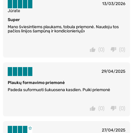
13/03/2026
Jūratė
Super
Mano šviesintiems plaukams, tobula priemonė. Naudoju tos
pačios linijos šampūną ir kondicionierių👍
(0)
(0)
29/04/2025
Plaukų formavimo priemonė
Padeda suformuoti šukuosena kasdien. Puiki priemonė
(0)
(0)
27/04/2025