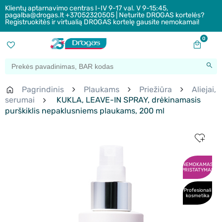
Klientų aptarnavimo centras I-IV 9-17 val. V 9-15:45,
pagalba@drogas.lt +37052320505 | Neturite DROGAS kortelės?
Registruokitės ir virtualią DROGAS kortelę gausite nemokamai!
0
Pagrindinis
Plaukams
Priežiūra
Aliejai,
serumai
KUKLA, LEAVE-IN SPRAY, drėkinamasis
purškiklis nepaklusniems plaukams, 200 ml
NEMOKAMAS
PRISTATYMAS
Profesionali
kosmetika