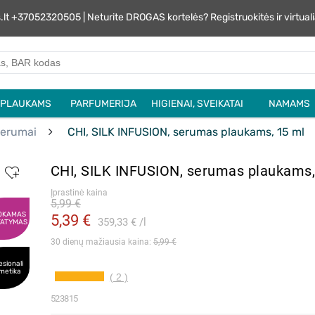
s.lt +37052320505 | Neturite DROGAS kortelės? Registruokitės ir virtu
PLAUKAMS
PARFUMERIJA
HIGIENAI, SVEIKATAI
NAMAMS
 serumai
CHI, SILK INFUSION, serumas plaukams, 15 ml
CHI, SILK INFUSION, serumas plaukams,
Įprastinė kaina
5,99 €
OKAMAS
5,39 €
359,33 €
l
TATYMAS
30 dienų mažiausia kaina: 
5,99 €
esionali
metika
( 2 )
523815