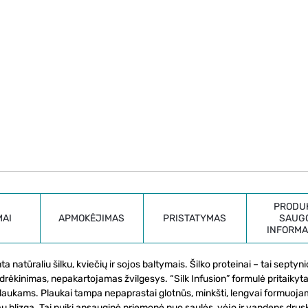
PRODU
MAI
APMOKĖJIMAS
PRISTATYMAS
SAUG
INFORMA
 natūraliu šilku, kviečių ir sojos baltymais. Šilko proteinai – tai septyni
ėkinimas, nepakartojamas žvilgesys. “Silk Infusion” formulė pritaikyta 
laukams. Plaukai tampa nepaprastai glotnūs, minkšti, lengvai formuojam
iau blizga. Tai puiki apsauginė priemonė nuo saulės, vėjo ir vandens drus