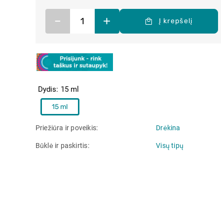
–
+
Į krepšelį
Dydis
15 ml
15 ml
Priežiūra ir poveikis
Drėkina
Būklė ir paskirtis
Visų tipų