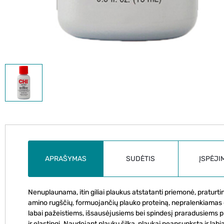
APRAŠYMAS
SUDĖTIS
ĮSPĖJI
Nenuplaunama, itin giliai plaukus atstatanti priemonė, praturtinta
amino rugščių, formuojančių plauko proteiną, nepralenkiamas dr
labai pažeistiems, išsausėjusiems bei spindesį praradusiems p
ir elastingi. Naudojant plaukų šilką, plaukai neapsunksta ir lab