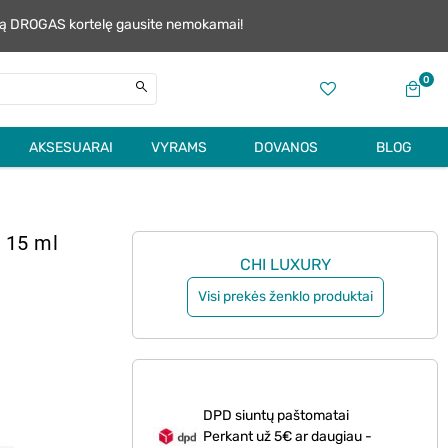
alią DROGAS kortelę gausite nemokamai!
0
AKSESUARAI
VYRAMS
DOVANOS
BLOG
 15 ml
CHI LUXURY
Visi prekės ženklo produktai
DPD siuntų paštomatai
Perkant už 5€ ar daugiau -