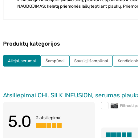
NAUDOJIMAS: keletą priemonės lašų tepti ant plaukų. Priemonė
Produktų kategorijos
Aliejai, serumai
Šampūnai
Sausieji šampūnai
Kondicionie
Atsiliepimai CHI, SILK INFUSION, serumas plauk
Filtruoti 
5.0
2 atsiliepimai