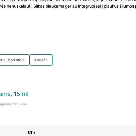
s nenuskalauti. Šilkas plaukams geriau integruojasi į plaukus šilumos
riai, balzamai
Kaukės
ams, 15 ml
pagal nuotraukas
Chi