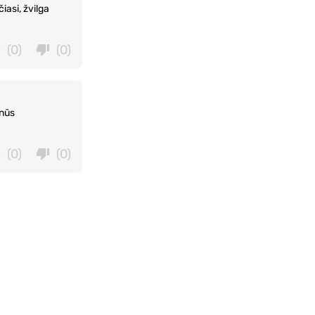
iasi, žvilga
(0)
(0)
tnūs
(0)
(0)