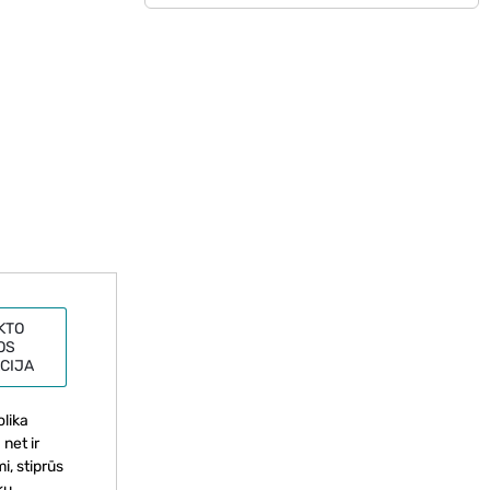
KTO
OS
CIJA
olika
net ir
i, stiprūs
kų.