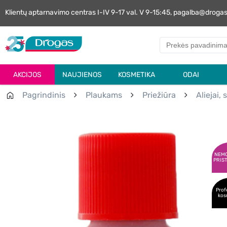
Klientų aptarnavimo centras I-IV 9-17 val. V 9-15:45, pagalba@droga
AKCIJOS
NAUJIENOS
KOSMETIKA
ODAI
Pagrindinis
Plaukams
Priežiūra
Aliejai,
NEM
PRIS
Prof
kos