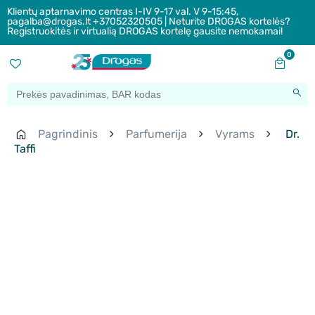
Klientų aptarnavimo centras I-IV 9-17 val. V 9-15:45,
pagalba@drogas.lt +37052320505 | Neturite DROGAS kortelės?
Registruokitės ir virtualią DROGAS kortelę gausite nemokamai!
0
Pagrindinis
Parfumerija
Vyrams
Dr.
Taffi