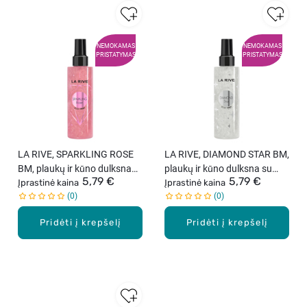
NEMOKAMAS
NEMOKAMAS
PRISTATYMAS
PRISTATYMAS
LA RIVE, SPARKLING ROSE
LA RIVE, DIAMOND STAR BM,
BM, plaukų ir kūno dulksna
plaukų ir kūno dulksna su
5,79 €
5,79 €
su blizgesiu, 200 ml.
Įprastinė kaina
blizgesiu, 200 ml
Įprastinė kaina
0
0
Pridėti į krepšelį
Pridėti į krepšelį