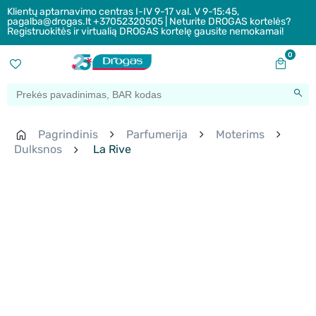
Klientų aptarnavimo centras I-IV 9-17 val. V 9-15:45,
pagalba@drogas.lt +37052320505 | Neturite DROGAS kortelės?
Registruokitės ir virtualią DROGAS kortelę gausite nemokamai!
0
Pagrindinis
Parfumerija
Moterims
Dulksnos
La Rive