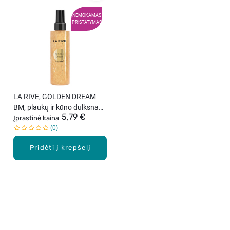
NEMOKAMAS
PRISTATYMAS
LA RIVE, GOLDEN DREAM
BM, plaukų ir kūno dulksna
5,79 €
su blizgesiu, 200 ml
Įprastinė kaina
0
Pridėti į krepšelį