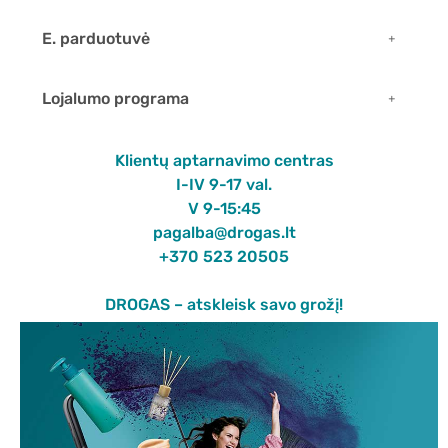
E. parduotuvė
Lojalumo programa
Klientų aptarnavimo centras
I-IV 9-17 val.
V 9-15:45
pagalba@drogas.lt
+370 523 20505
DROGAS – atskleisk savo grožį!