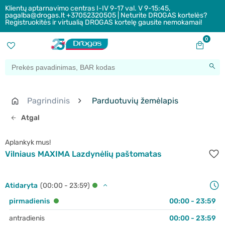
Klientų aptarnavimo centras I-IV 9-17 val. V 9-15:45,
pagalba@drogas.lt +37052320505 | Neturite DROGAS kortelės?
Registruokitės ir virtualią DROGAS kortelę gausite nemokamai!
0
Pagrindinis
Parduotuvių žemėlapis
Atgal
Aplankyk mus!
Vilniaus MAXIMA Lazdynėlių paštomatas
Atidaryta
(00:00 - 23:59)
pirmadienis
00:00 - 23:59
antradienis
00:00 - 23:59