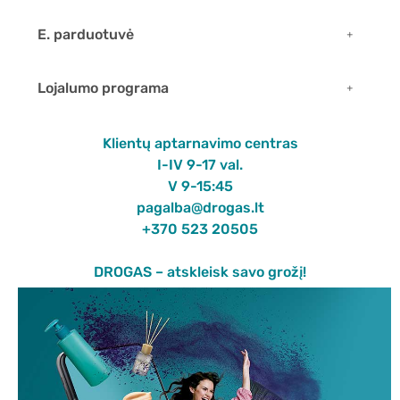
E. parduotuvė
Lojalumo programa
Klientų aptarnavimo centras
I-IV 9-17 val.
V 9-15:45
pagalba@drogas.lt
+370 523 20505
DROGAS – atskleisk savo grožį!