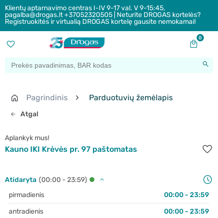
Klientų aptarnavimo centras I-IV 9-17 val. V 9-15:45,
pagalba@drogas.lt +37052320505 | Neturite DROGAS kortelės?
Registruokitės ir virtualią DROGAS kortelę gausite nemokamai!
0
Pagrindinis
Parduotuvių žemėlapis
Atgal
Aplankyk mus!
Kauno IKI Krėvės pr. 97 paštomatas
Atidaryta
(00:00 - 23:59)
pirmadienis
00:00 - 23:59
antradienis
00:00 - 23:59