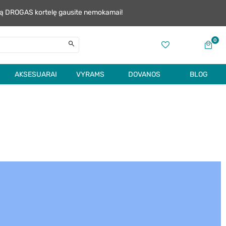
alią DROGAS kortelę gausite nemokamai!
0
AKSESUARAI
VYRAMS
DOVANOS
BLOG