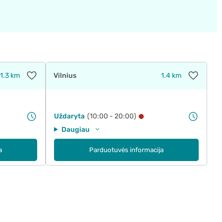
1.3 km
Vilnius
1.4 km
Uždaryta
(10:00 - 20:00)
Daugiau
a
Parduotuvės informacija