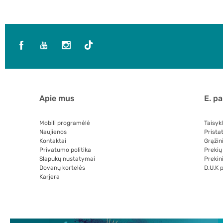
Apie mus
E. p
Mobili programėlė
Taisyk
Naujienos
Prista
Kontaktai
Grąžin
Privatumo politika
Prekių
Slapukų nustatymai
Prekini
Dovanų kortelės
D.U.K 
Karjera