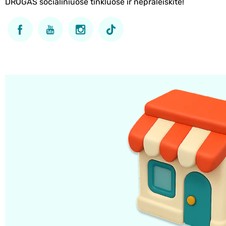
DROGAS socialiniuose tinkluose ir nepraleiskite!