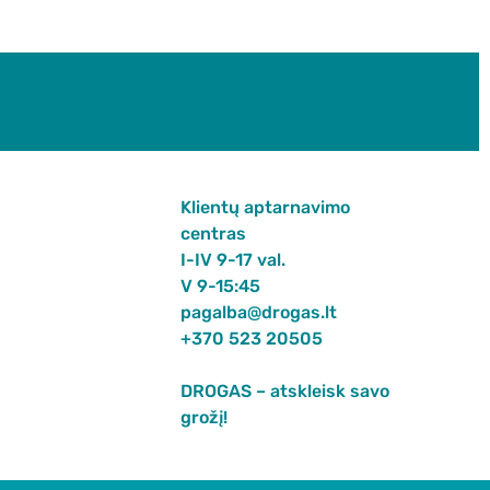
Klientų aptarnavimo
centras
I-IV 9-17 val.
V 9-15:45
pagalba@drogas.lt
+370 523 20505
DROGAS – atskleisk savo
grožį!