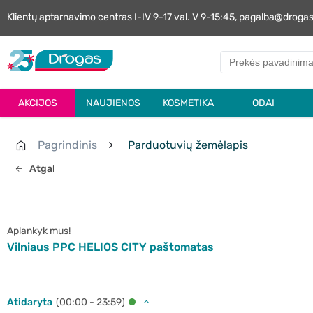
Klientų aptarnavimo centras I-IV 9-17 val. V 9-15:45, pagalba@droga
AKCIJOS
NAUJIENOS
KOSMETIKA
ODAI
Pagrindinis
Parduotuvių žemėlapis
Atgal
Aplankyk mus!
Vilniaus PPC HELIOS CITY paštomatas
Atidaryta
(00:00 - 23:59)