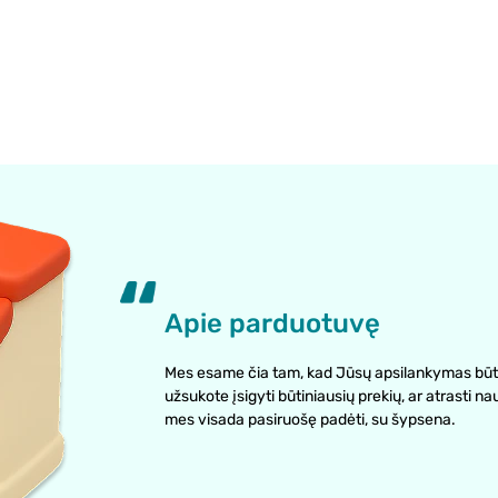
Apie parduotuvę
Mes esame čia tam, kad Jūsų apsilankymas būt
užsukote įsigyti būtiniausių prekių, ar atrasti na
mes visada pasiruošę padėti, su šypsena.