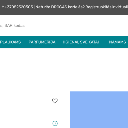
s.lt +37052320505 | Neturite DROGAS kortelės? Registruokitės ir virtu
PLAUKAMS
PARFUMERIJA
HIGIENAI, SVEIKATAI
NAMAMS