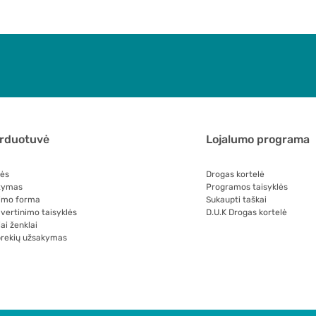
arduotuvė
Lojalumo programa
lės
Drogas kortelė
tymas
Programos taisyklės
imo forma
Sukaupti taškai
 vertinimo taisyklės
D.U.K Drogas kortelė
ai ženklai
prekių užsakymas