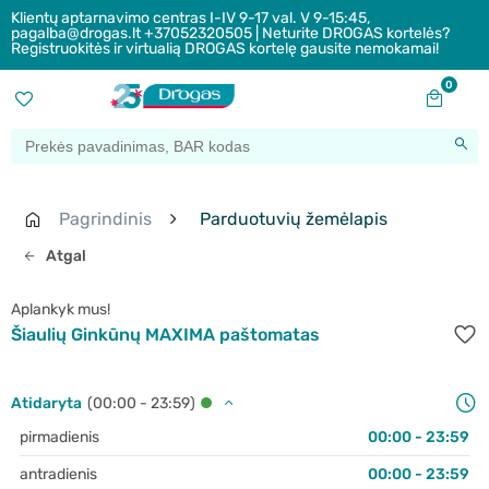
Klientų aptarnavimo centras I-IV 9-17 val. V 9-15:45,
pagalba@drogas.lt +37052320505 | Neturite DROGAS kortelės?
Registruokitės ir virtualią DROGAS kortelę gausite nemokamai!
0
Pagrindinis
Parduotuvių žemėlapis
Atgal
Aplankyk mus!
Šiaulių Ginkūnų MAXIMA paštomatas
Atidaryta
(00:00 - 23:59)
pirmadienis
00:00 - 23:59
antradienis
00:00 - 23:59