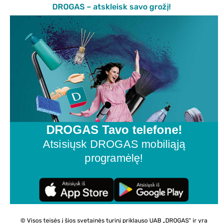
DROGAS – atskleisk savo grožį!
DROGAS Tavo telefone!
Atsisiųsk DROGAS mobiliąją
programėlę!
© Visos teisės į šios svetainės turinį priklauso UAB „DROGAS“ ir yra