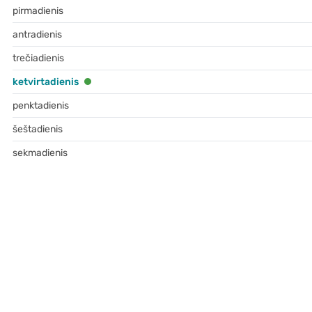
pirmadienis
antradienis
trečiadienis
ketvirtadienis
penktadienis
šeštadienis
sekmadienis