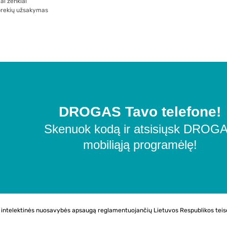
ai ženklai
prekių užsakymas
DROGAS Tavo telefone!
Skenuok kodą ir atsisiųsk DROG
mobiliąją programėlę!
os intelektinės nuosavybės apsaugą reglamentuojančių Lietuvos Respublikos teis