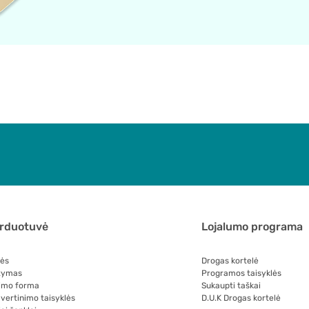
arduotuvė
Lojalumo programa
lės
Drogas kortelė
tymas
Programos taisyklės
imo forma
Sukaupti taškai
 vertinimo taisyklės
D.U.K Drogas kortelė