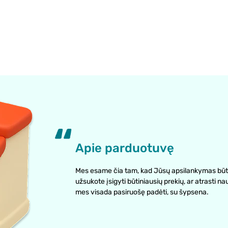
Apie parduotuvę
Mes esame čia tam, kad Jūsų apsilankymas būt
užsukote įsigyti būtiniausių prekių, ar atrasti na
mes visada pasiruošę padėti, su šypsena.