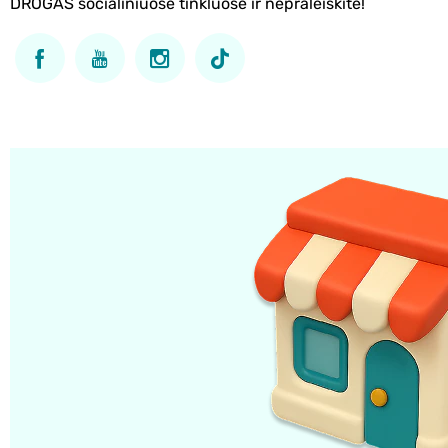
DROGAS socialiniuose tinkluose ir nepraleiskite!