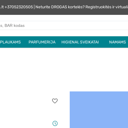
s.lt +37052320505 | Neturite DROGAS kortelės? Registruokitės ir virtu
PLAUKAMS
PARFUMERIJA
HIGIENAI, SVEIKATAI
NAMAMS