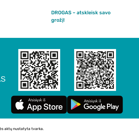
DROGAS – atskleisk savo
grožį!
AS
ės aktų nustatyta tvarka.