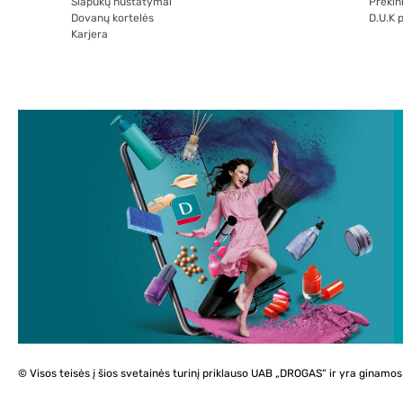
Slapukų nustatymai
Prekini
Dovanų kortelės
D.U.K 
Karjera
© Visos teisės į šios svetainės turinį priklauso UAB „DROGAS“ ir yra ginam