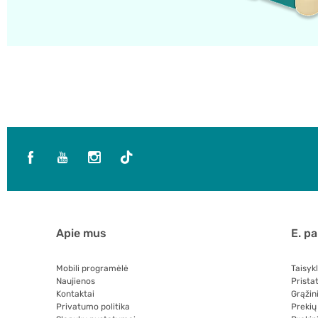
Apie mus
E. p
Mobili programėlė
Taisyk
Naujienos
Prista
Kontaktai
Grąžin
Privatumo politika
Prekių