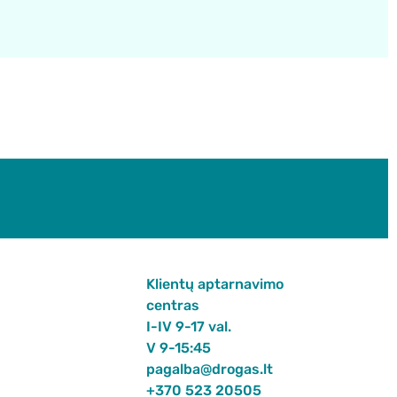
Klientų aptarnavimo
centras
I-IV 9-17 val.
V 9-15:45
pagalba@drogas.lt
+370 523 20505