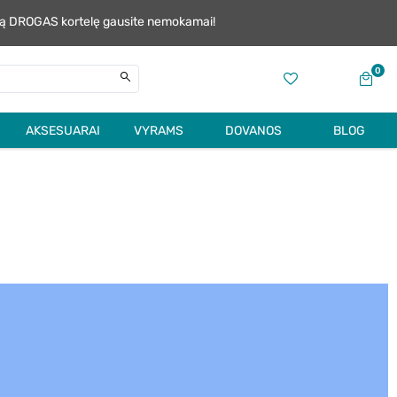
alią DROGAS kortelę gausite nemokamai!
0
AKSESUARAI
VYRAMS
DOVANOS
BLOG