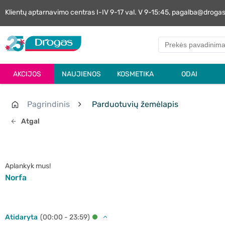
Klientų aptarnavimo centras I-IV 9-17 val. V 9-15:45, pagalba@droga
AKCIJOS
NAUJIENOS
KOSMETIKA
ODAI
Pagrindinis
Parduotuvių žemėlapis
Atgal
Aplankyk mus!
Norfa
Atidaryta
(00:00 - 23:59)