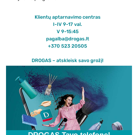
Klientų aptarnavimo centras
I-IV 9-17 val.
V 9-15:45
pagalba@drogas.lt
+370 523 20505
DROGAS – atskleisk savo grožį!
DROGAS Tavo telefone!