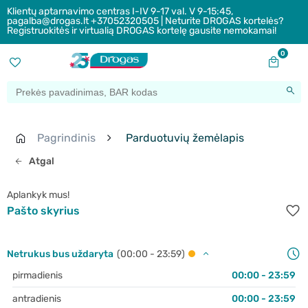
Klientų aptarnavimo centras I-IV 9-17 val. V 9-15:45,
pagalba@drogas.lt +37052320505 | Neturite DROGAS kortelės?
Registruokitės ir virtualią DROGAS kortelę gausite nemokamai!
0
Pagrindinis
Parduotuvių žemėlapis
Atgal
Aplankyk mus!
Pašto skyrius
Netrukus bus uždaryta
(00:00 - 23:59)
pirmadienis
00:00 - 23:59
antradienis
00:00 - 23:59