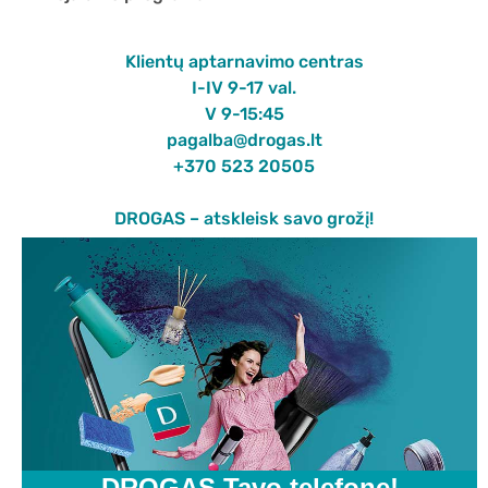
Klientų aptarnavimo centras
I-IV 9-17 val.
V 9-15:45
pagalba@drogas.lt
+370 523 20505
DROGAS – atskleisk savo grožį!
DROGAS Tavo telefone!