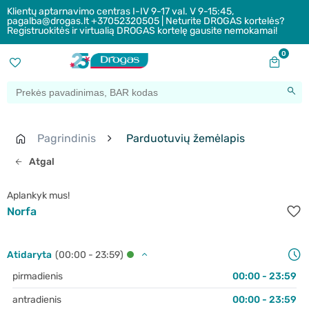
Klientų aptarnavimo centras I-IV 9-17 val. V 9-15:45,
pagalba@drogas.lt +37052320505 | Neturite DROGAS kortelės?
Registruokitės ir virtualią DROGAS kortelę gausite nemokamai!
0
Pagrindinis
Parduotuvių žemėlapis
Atgal
Aplankyk mus!
Norfa
Atidaryta
(00:00 - 23:59)
pirmadienis
00:00 - 23:59
antradienis
00:00 - 23:59