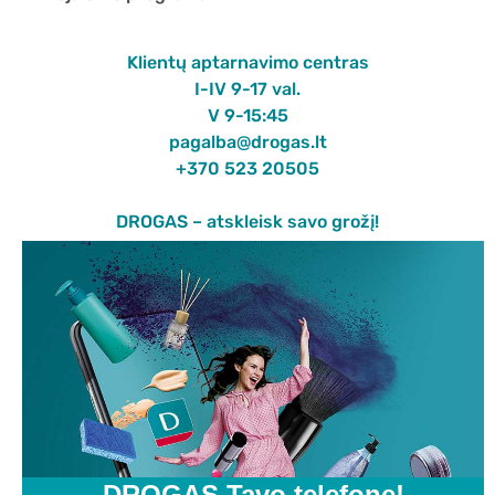
Klientų aptarnavimo centras
I-IV 9-17 val.
V 9-15:45
pagalba@drogas.lt
+370 523 20505
DROGAS – atskleisk savo grožį!
DROGAS Tavo telefone!