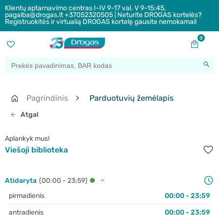
Klientų aptarnavimo centras I-IV 9-17 val. V 9-15:45,
pagalba@drogas.lt +37052320505 | Neturite DROGAS kortelės?
Registruokitės ir virtualią DROGAS kortelę gausite nemokamai!
0
Pagrindinis
Parduotuvių žemėlapis
Atgal
Aplankyk mus!
Viešoji biblioteka
Atidaryta
(00:00 - 23:59)
pirmadienis
00:00 - 23:59
antradienis
00:00 - 23:59