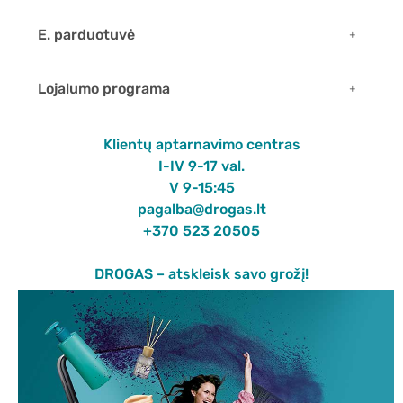
E. parduotuvė
Lojalumo programa
Klientų aptarnavimo centras
I-IV 9-17 val.
V 9-15:45
pagalba@drogas.lt
+370 523 20505
DROGAS – atskleisk savo grožį!