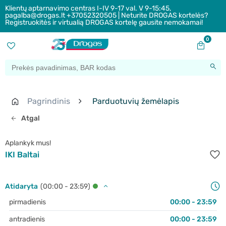
Klientų aptarnavimo centras I-IV 9-17 val. V 9-15:45,
pagalba@drogas.lt +37052320505 | Neturite DROGAS kortelės?
Registruokitės ir virtualią DROGAS kortelę gausite nemokamai!
0
Pagrindinis
Parduotuvių žemėlapis
Atgal
Aplankyk mus!
IKI Baltai
Atidaryta
(00:00 - 23:59)
pirmadienis
00:00 - 23:59
antradienis
00:00 - 23:59