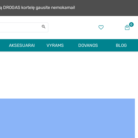
alią DROGAS kortelę gausite nemokamai!
0
AKSESUARAI
VYRAMS
DOVANOS
BLOG