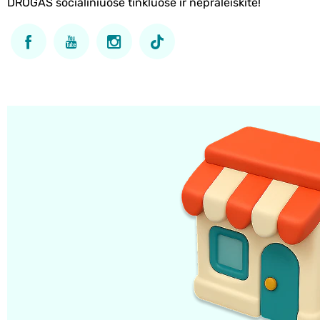
DROGAS socialiniuose tinkluose ir nepraleiskite!