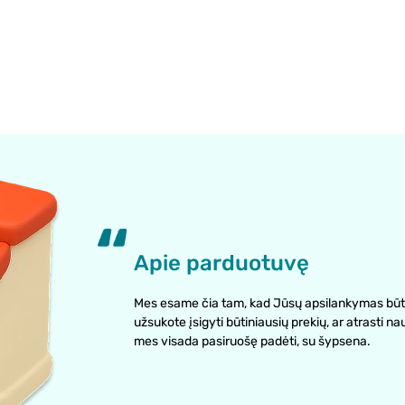
Apie parduotuvę
Mes esame čia tam, kad Jūsų apsilankymas būt
užsukote įsigyti būtiniausių prekių, ar atrasti na
mes visada pasiruošę padėti, su šypsena.