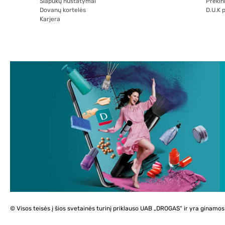
Slapukų nustatymai
Prekini
Dovanų kortelės
D.U.K 
Karjera
© Visos teisės į šios svetainės turinį priklauso UAB „DROGAS“ ir yra ginam