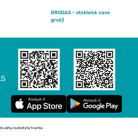
DROGAS – atskleisk savo
grožį!
AS
ės aktų nustatyta tvarka.