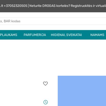
s.lt +37052320505 | Neturite DROGAS kortelės? Registruokitės ir virtu
PLAUKAMS
PARFUMERIJA
HIGIENAI, SVEIKATAI
NAMAMS