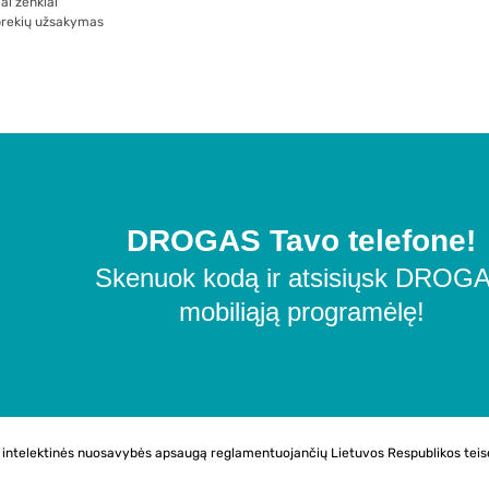
ai ženklai
prekių užsakymas
DROGAS Tavo telefone!
Skenuok kodą ir atsisiųsk DROG
mobiliąją programėlę!
os intelektinės nuosavybės apsaugą reglamentuojančių Lietuvos Respublikos teis