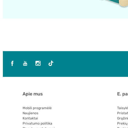
Apie mus
E. p
Mobili programėlė
Taisyk
Naujienos
Prista
Kontaktai
Grąžin
Privatumo politika
Prekių