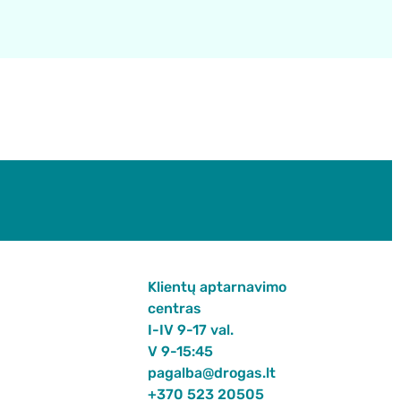
Klientų aptarnavimo
centras
I-IV 9-17 val.
V 9-15:45
pagalba@drogas.lt
+370 523 20505