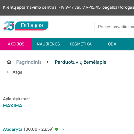
Klientų aptarnavimo centras I-IV 9-17 val. V 9-15:45, pagalba@droga
AKCIJOS
NAUJIENOS
KOSMETIKA
ODAI
Pagrindinis
Parduotuvių žemėlapis
Atgal
Aplankyk mus!
MAXIMA
Atidaryta
(00:00 - 23:59)