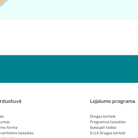
arduotuvė
Lojalumo programa
lės
Drogas kortelė
tymas
Programos taisyklės
imo forma
Sukaupti taškai
 vertinimo taisyklės
D.U.K Drogas kortelė