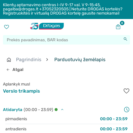
Klientų aptarnavimo centras I-IV 9-17 val. V 9-15:45,
pagalba@drogas.lt +37052320505 | Neturite DROGAS kortelės?
Registruokitės ir virtualią DROGAS kortelę gausite nemokamai!
0
Pagrindinis
Parduotuvių žemėlapis
Atgal
Aplankyk mus!
Verslo trikampis
Atidaryta
(00:00 - 23:59)
pirmadienis
00:00 - 23:59
antradienis
00:00 - 23:59