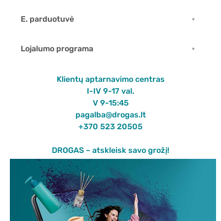
E. parduotuvė
Lojalumo programa
Klientų aptarnavimo centras
I-IV 9-17 val.
V 9-15:45
pagalba@drogas.lt
+370 523 20505
DROGAS – atskleisk savo grožį!