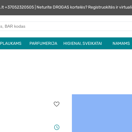
s.lt +37052320505 | Neturite DROGAS kortelės? Registruokitės ir virtu
PLAUKAMS
PARFUMERIJA
HIGIENAI, SVEIKATAI
NAMAMS