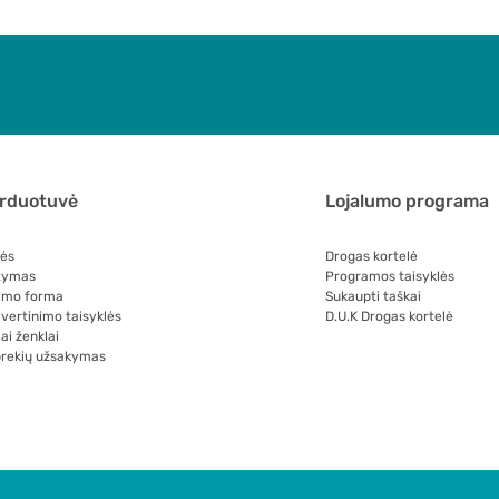
arduotuvė
Lojalumo programa
lės
Drogas kortelė
tymas
Programos taisyklės
imo forma
Sukaupti taškai
 vertinimo taisyklės
D.U.K Drogas kortelė
ai ženklai
prekių užsakymas