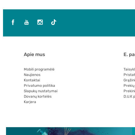
Apie mus
E. p
Mobili programėlė
Taisyk
Naujienos
Prista
Kontaktai
Grąžin
Privatumo politika
Prekių
Slapukų nustatymai
Prekini
Dovanų kortelės
D.U.K 
Karjera