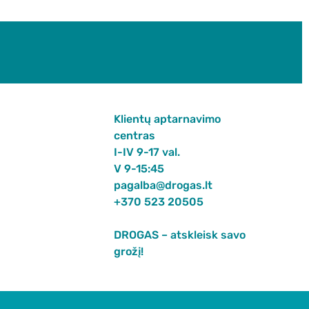
Klientų aptarnavimo
centras
I-IV 9-17 val.
V 9-15:45
pagalba@drogas.lt
+370 523 20505
DROGAS – atskleisk savo
grožį!