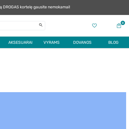
alią DROGAS kortelę gausite nemokamai!
0
AKSESUARAI
VYRAMS
DOVANOS
BLOG