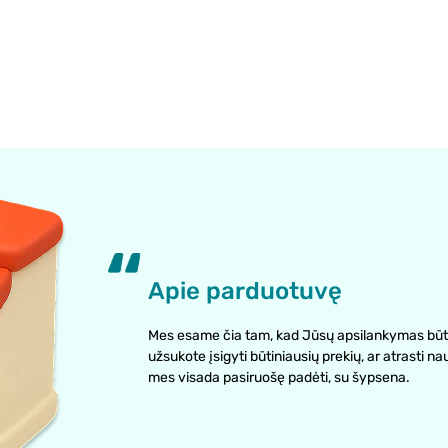
Apie parduotuvę
Mes esame čia tam, kad Jūsų apsilankymas būt
užsukote įsigyti būtiniausių prekių, ar atrasti na
mes visada pasiruošę padėti, su šypsena.