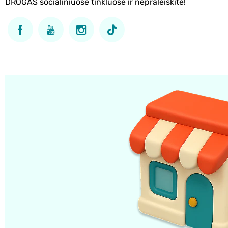
DROGAS socialiniuose tinkluose ir nepraleiskite!