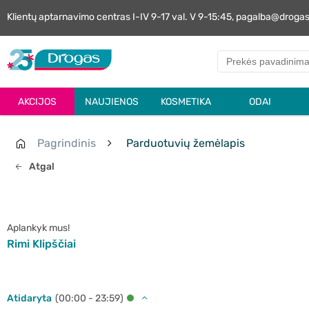
Klientų aptarnavimo centras I-IV 9-17 val. V 9-15:45, pagalba@droga
AKCIJOS
NAUJIENOS
KOSMETIKA
ODAI
Pagrindinis
Parduotuvių žemėlapis
Atgal
Aplankyk mus!
Rimi Klipščiai
Atidaryta
(00:00 - 23:59)