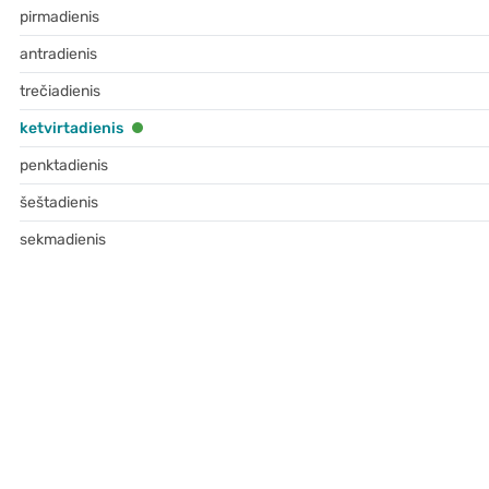
pirmadienis
antradienis
trečiadienis
ketvirtadienis
penktadienis
šeštadienis
sekmadienis