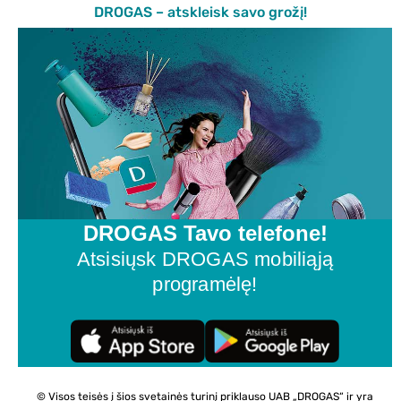
DROGAS – atskleisk savo grožį!
DROGAS Tavo telefone!
Atsisiųsk DROGAS mobiliąją
programėlę!
© Visos teisės į šios svetainės turinį priklauso UAB „DROGAS“ ir yra