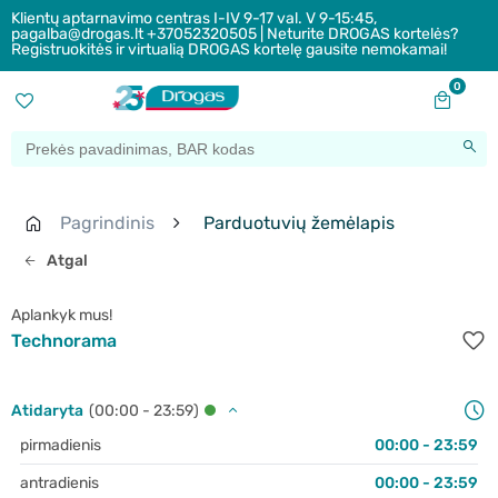
Klientų aptarnavimo centras I-IV 9-17 val. V 9-15:45,
pagalba@drogas.lt +37052320505 | Neturite DROGAS kortelės?
Registruokitės ir virtualią DROGAS kortelę gausite nemokamai!
0
Pagrindinis
Parduotuvių žemėlapis
Atgal
Aplankyk mus!
Technorama
Atidaryta
(00:00 - 23:59)
pirmadienis
00:00 - 23:59
antradienis
00:00 - 23:59