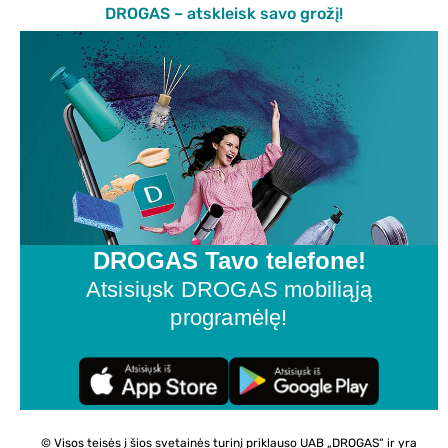
DROGAS – atskleisk savo grožį!
DROGAS Tavo telefone!
Atsisiųsk DROGAS mobiliąją
programėlę!
© Visos teisės į šios svetainės turinį priklauso UAB „DROGAS“ ir yra