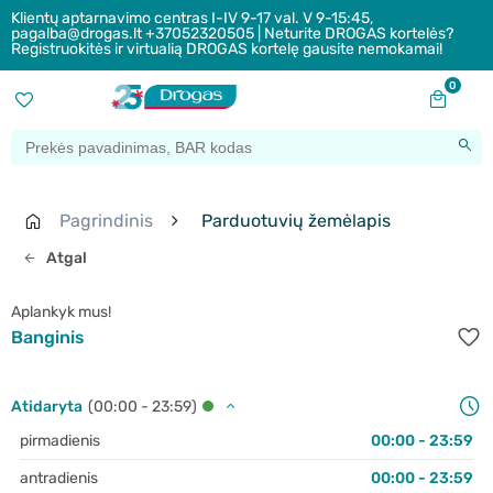
Klientų aptarnavimo centras I-IV 9-17 val. V 9-15:45,
pagalba@drogas.lt +37052320505 | Neturite DROGAS kortelės?
Registruokitės ir virtualią DROGAS kortelę gausite nemokamai!
0
Pagrindinis
Parduotuvių žemėlapis
Atgal
Aplankyk mus!
Banginis
Atidaryta
(00:00 - 23:59)
pirmadienis
00:00 - 23:59
antradienis
00:00 - 23:59