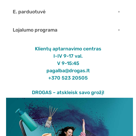
E. parduotuvė
Lojalumo programa
Klientų aptarnavimo centras
I-IV 9-17 val.
V 9-15:45
pagalba@drogas.lt
+370 523 20505
DROGAS – atskleisk savo grožį!