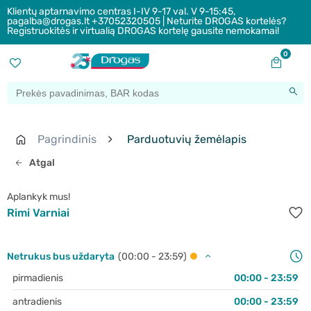
Klientų aptarnavimo centras I-IV 9-17 val. V 9-15:45,
pagalba@drogas.lt +37052320505 | Neturite DROGAS kortelės?
Registruokitės ir virtualią DROGAS kortelę gausite nemokamai!
0
Pagrindinis
Parduotuvių žemėlapis
Atgal
Aplankyk mus!
Rimi Varniai
Netrukus bus uždaryta
(00:00 - 23:59)
pirmadienis
00:00 - 23:59
antradienis
00:00 - 23:59