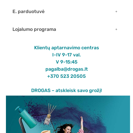
E. parduotuvė
Lojalumo programa
Klientų aptarnavimo centras
I-IV 9-17 val.
V 9-15:45
pagalba@drogas.lt
+370 523 20505
DROGAS – atskleisk savo grožį!