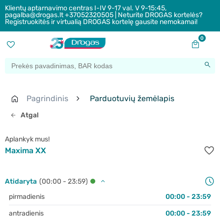
Klientų aptarnavimo centras I-IV 9-17 val. V 9-15:45,
pagalba@drogas.lt +37052320505 | Neturite DROGAS kortelės?
Registruokitės ir virtualią DROGAS kortelę gausite nemokamai!
0
Pagrindinis
Parduotuvių žemėlapis
Atgal
Aplankyk mus!
Maxima XX
Atidaryta
(00:00 - 23:59)
pirmadienis
00:00 - 23:59
antradienis
00:00 - 23:59