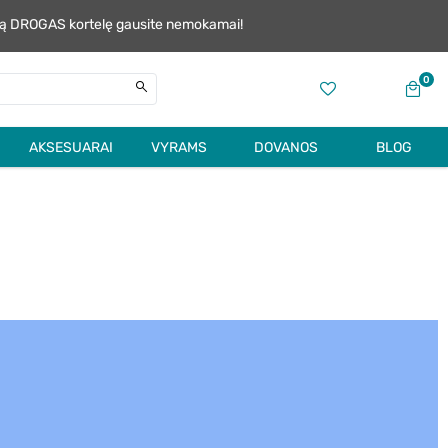
alią DROGAS kortelę gausite nemokamai!
0
AKSESUARAI
VYRAMS
DOVANOS
BLOG