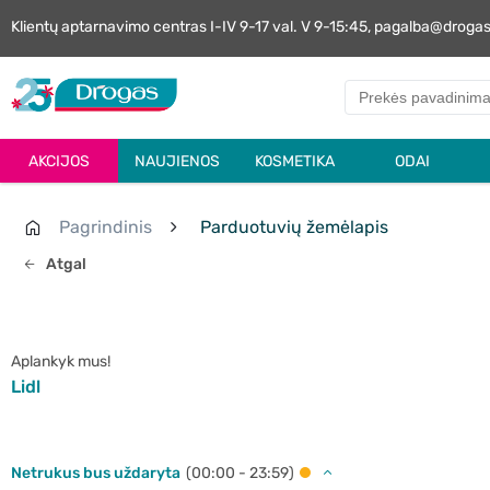
Klientų aptarnavimo centras I-IV 9-17 val. V 9-15:45, pagalba@droga
AKCIJOS
NAUJIENOS
KOSMETIKA
ODAI
Pagrindinis
Parduotuvių žemėlapis
Atgal
Aplankyk mus!
Lidl
Netrukus bus uždaryta
(00:00 - 23:59)