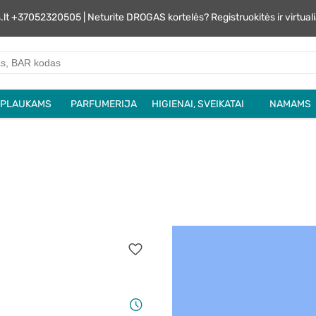
s.lt +37052320505 | Neturite DROGAS kortelės? Registruokitės ir virtu
PLAUKAMS
PARFUMERIJA
HIGIENAI, SVEIKATAI
NAMAMS