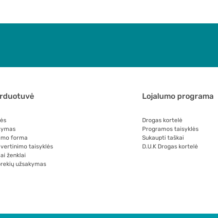
arduotuvė
Lojalumo programa
lės
Drogas kortelė
tymas
Programos taisyklės
imo forma
Sukaupti taškai
 vertinimo taisyklės
D.U.K Drogas kortelė
ai ženklai
prekių užsakymas