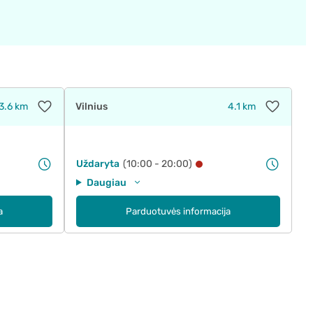
3.6 km
Vilnius
4.1 km
Uždaryta
(10:00 - 20:00)
Daugiau
a
Parduotuvės informacija