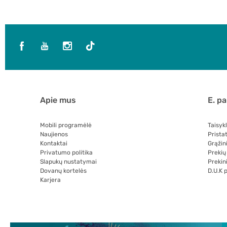
Apie mus
E. p
Mobili programėlė
Taisyk
Naujienos
Prista
Kontaktai
Grąžin
Privatumo politika
Prekių
Slapukų nustatymai
Prekini
Dovanų kortelės
D.U.K 
Karjera