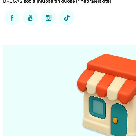
DROGAS socialiniuose tinkluose ir nepraleiskite!