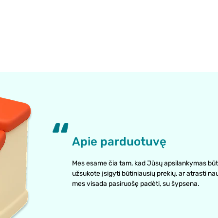
Apie parduotuvę
Mes esame čia tam, kad Jūsų apsilankymas būt
užsukote įsigyti būtiniausių prekių, ar atrasti na
mes visada pasiruošę padėti, su šypsena.