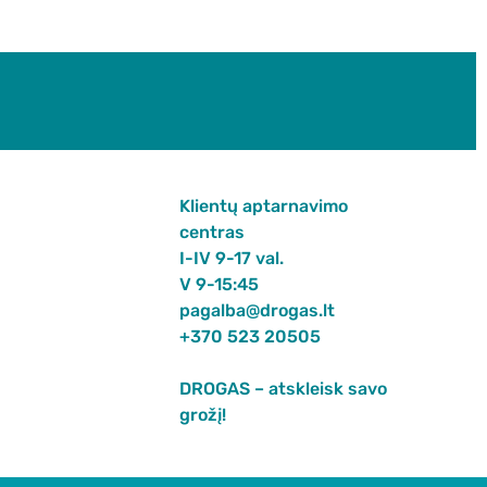
Klientų aptarnavimo
centras
I-IV 9-17 val.
V 9-15:45
pagalba@drogas.lt
+370 523 20505
DROGAS – atskleisk savo
grožį!