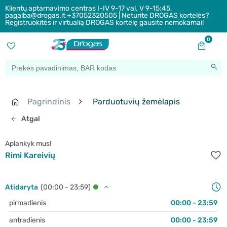
Klientų aptarnavimo centras I-IV 9-17 val. V 9-15:45,
pagalba@drogas.lt +37052320505 | Neturite DROGAS kortelės?
Registruokitės ir virtualią DROGAS kortelę gausite nemokamai!
0
Pagrindinis
Parduotuvių žemėlapis
Atgal
Aplankyk mus!
Rimi Kareivių
Atidaryta
(00:00 - 23:59)
pirmadienis
00:00 - 23:59
antradienis
00:00 - 23:59