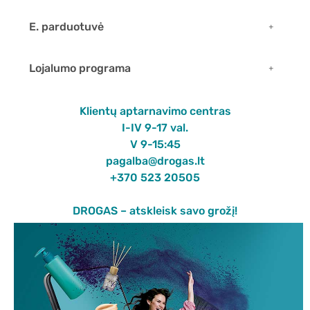
E. parduotuvė
Lojalumo programa
Klientų aptarnavimo centras
I-IV 9-17 val.
V 9-15:45
pagalba@drogas.lt
+370 523 20505
DROGAS – atskleisk savo grožį!