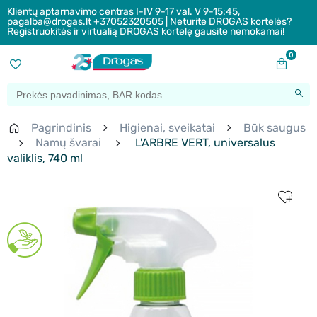
Klientų aptarnavimo centras I-IV 9-17 val. V 9-15:45,
pagalba@drogas.lt +37052320505 | Neturite DROGAS kortelės?
Registruokitės ir virtualią DROGAS kortelę gausite nemokamai!
0
Pagrindinis
Higienai, sveikatai
Būk saugus
Namų švarai
L'ARBRE VERT, universalus
valiklis, 740 ml