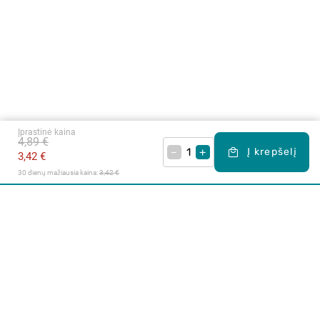
Įprastinė kaina
4,89 €
–
+
Į krepšelį
3,42 €
30 dienų mažiausia kaina: 
3,42 €
Apie mus