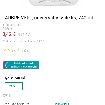
L'ARBRE VERT, universalus valiklis, 740 ml
Įprastinė kaina
4,89 €
3,42 €
4,62 €
l
30 dienų mažiausia kaina: 
3,42 €
( 0 )
Dydis
740 ml
740 ml
407118
Produkto tekstūra
Purškiklis