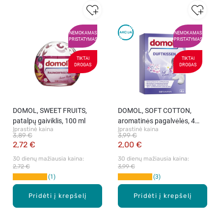
NEMOKAMAS
NEMOKAMAS
PRISTATYMAS
PRISTATYMAS
TIKTAI
TIKTAI
DROGAS
DROGAS
DOMOL, SWEET FRUITS,
DOMOL, SOFT COTTON,
patalpų gaiviklis, 100 ml
aromatinės pagalvėlės, 4
Įprastinė kaina
Įprastinė kaina
vnt.
3,89 €
3,99 €
2,72 €
2,00 €
30 dienų mažiausia kaina: 
30 dienų mažiausia kaina: 
2,72 €
3,99 €
1
3
Pridėti į krepšelį
Pridėti į krepšelį