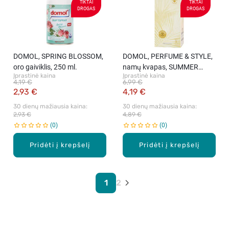
TIKTAI
TIKTAI
DROGAS
DROGAS
DOMOL, SPRING BLOSSOM,
DOMOL, PERFUME & STYLE,
oro gaiviklis, 250 ml.
namų kvapas, SUMMER
Įprastinė kaina
Įprastinė kaina
VIBES, 50 ml.
4,19 €
6,99 €
2,93 €
4,19 €
30 dienų mažiausia kaina: 
30 dienų mažiausia kaina: 
2,93 €
4,89 €
0
0
Pridėti į krepšelį
Pridėti į krepšelį
1
2