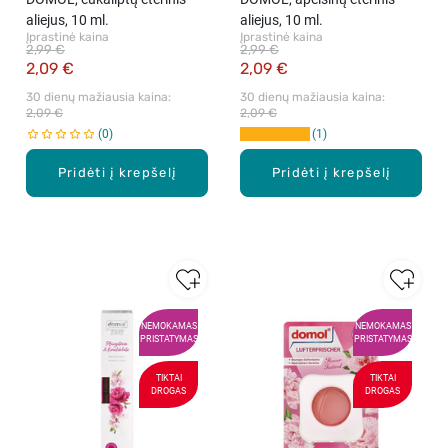
aliejus, 10 ml.
aliejus, 10 ml.
Įprastinė kaina
Įprastinė kaina
2,99 €
2,99 €
2,09 €
2,09 €
30 dienų mažiausia kaina: 
30 dienų mažiausia kaina: 
2,09 €
2,09 €
0
1
Pridėti į krepšelį
Pridėti į krepšelį
NEMOKAMAS
NEMOKAMAS
PRISTATYMAS
PRISTATYMAS
TIKTAI
TIKTAI
DROGAS
DROGAS