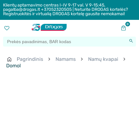
Klientų aptarnavimo centras I-IV 9-17 val. V 9-15:45,
pagalba@drogas.lt +37052320505 | Neturite DROGAS kortelės?
Registruokitės ir virtualią DROGAS kortelę gausite nemokamai!
0
Pagrindinis
Namams
Namų kvapai
Domol