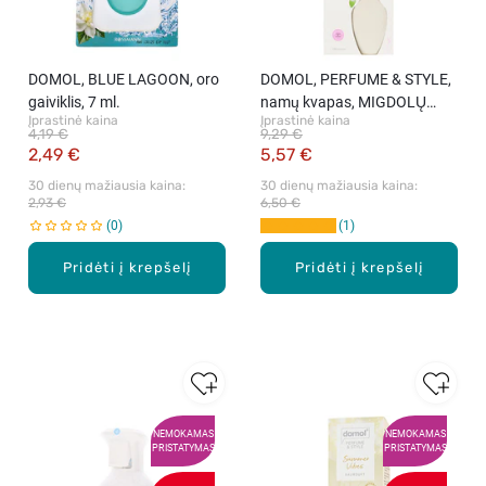
DOMOL, BLUE LAGOON, oro
DOMOL, PERFUME & STYLE,
gaiviklis, 7 ml.
namų kvapas, MIGDOLŲ
Įprastinė kaina
Įprastinė kaina
ŽIEDAI IR JAZMINAI, 90 ml.
4,19 €
9,29 €
2,49 €
5,57 €
30 dienų mažiausia kaina: 
30 dienų mažiausia kaina: 
2,93 €
6,50 €
0
1
Pridėti į krepšelį
Pridėti į krepšelį
NEMOKAMAS
NEMOKAMAS
PRISTATYMAS
PRISTATYMAS