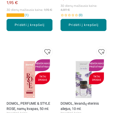
1,95 €
30 dienų mažiausia kaina: 
30 dienų mažiausia kaina: 
1,95 €
4,89 €
1
0
Pridėti į krepšelį
Pridėti į krepšelį
NEMOKAMAS
NEMOKAMAS
PRISTATYMAS
PRISTATYMAS
TIKTAI
TIKTAI
DROGAS
DROGAS
DOMOL, PERFUME & STYLE
DOMOL, levandų eterinis
ROSE, namų kvapas, 50 ml.
aliejus, 10 ml.