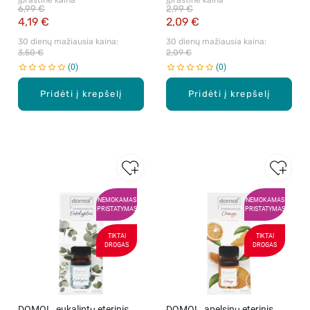
Įprastinė kaina
Įprastinė kaina
6,99 €
2,99 €
4,19 €
2,09 €
30 dienų mažiausia kaina: 
30 dienų mažiausia kaina: 
3,50 €
2,09 €
0
0
Pridėti į krepšelį
Pridėti į krepšelį
NEMOKAMAS
NEMOKAMAS
PRISTATYMAS
PRISTATYMAS
TIKTAI
TIKTAI
DROGAS
DROGAS
DOMOL, eukaliptų eterinis
DOMOL, apelsinų eterinis