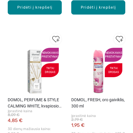
Pridėti į krepšelį
Pridėti į krepšelį
NEMOKAMAS
NEMOKAMAS
PRISTATYMAS
PRISTATYMAS
TIKTAI
TIKTAI
DROGAS
DROGAS
DOMOL, PERFUME & STYLE
DOMOL, FRESH, oro gaiviklis,
CALMING WHITE, kvapiosios
300 ml
Įprastinė kaina
lazdelės, 100 ml
8,09 €
Įprastinė kaina
2,79 €
4,85 €
1,95 €
30 dienų mažiausia kaina: 