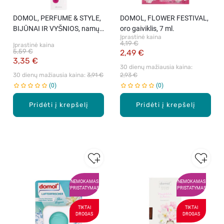
DOMOL, PERFUME & STYLE,
DOMOL, FLOWER FESTIVAL,
BIJŪNAI IR VYŠNIOS, namų
oro gaiviklis, 7 ml.
Įprastinė kaina
kvapo papildymas, 90 ml.
4,19 €
Įprastinė kaina
5,59 €
2,49 €
3,35 €
30 dienų mažiausia kaina: 
30 dienų mažiausia kaina: 
3,91 €
2,93 €
0
0
Pridėti į krepšelį
Pridėti į krepšelį
NEMOKAMAS
NEMOKAMAS
PRISTATYMAS
PRISTATYMAS
TIKTAI
TIKTAI
DROGAS
DROGAS