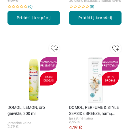
8,09 €
30 dienų mažiausia kaina: 
1,95 €
0
0
Pridėti į krepšelį
Pridėti į krepšelį
NEMOKAMAS
NEMOKAMAS
PRISTATYMAS
PRISTATYMAS
TIKTAI
TIKTAI
DROGAS
DROGAS
DOMOL, LEMON, oro
DOMOL, PERFUME & STYLE
gaiviklis, 300 ml
SEASIDE BREEZE, namų
Įprastinė kaina
kvapas.
6,99 €
Įprastinė kaina
2,79 €
4,19 €