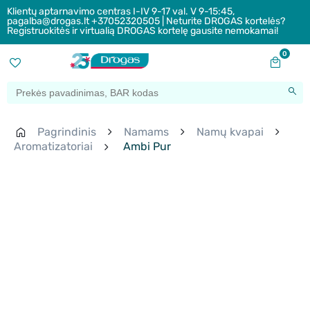
Klientų aptarnavimo centras I-IV 9-17 val. V 9-15:45,
pagalba@drogas.lt +37052320505 | Neturite DROGAS kortelės?
Registruokitės ir virtualią DROGAS kortelę gausite nemokamai!
0
Pagrindinis
Namams
Namų kvapai
Aromatizatoriai
Ambi Pur