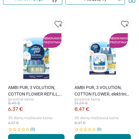
NEMOKAMAS
NEMOKAMAS
PRISTATYMAS
PRISTATYMAS
AMBI PUR, 3 VOLUTION,
AMBI PUR, 3 VOLUTION,
COTTON FLOWER REFILL,
COTTON FLOWER, elektrinis
Įprastinė kaina
Įprastinė kaina
elektrinio oro gaiviklio
oro gaiviklis, 20 ml.
8,49 €
11,29 €
pakeitiklis, 20 ml.
6,37 €
8,47 €
30 dienų mažiausia kaina: 
30 dienų mažiausia kaina: 
6,37 €
8,47 €
0
0