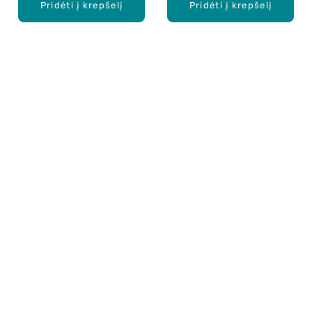
Pridėti į krepšelį
Pridėti į krepšelį
Apie mus
E. parduotuvė
Lojalumo programa